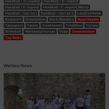
Handball – C-Jugend
Handball – D-Jugend
Handball – E-Jugend
Handball – F-Jugend (Minis)
Handball – Herren 1
Handball – Herren 2
Leichtathletik
Radsport
Schwimmen
Ski & Wandern
Sportkegeln
Tanzsport
Tennis
Tischtennis
Triathlon
Turnen
Volleyball
Wettkampfturnen
Yoga
Zwiebelbühne
Top News
Weitere News