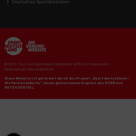
Deutsches Sportabzeichen
© 2026 - Turn und Sportverein Griesheim 1899 e.V |
Impressum
|
Datenschutz
|
Barrierefreiheit
Diese Website ist gefördert durch das Projekt
„Sportdeutschland –
Die Vereinswebsite”
, einem gemeinsamen Angebot des DOSB und
NETZCOCKTAIL.