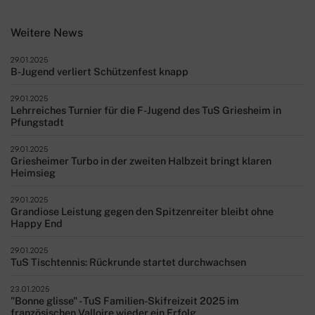
Weitere News
29.01.2025
B-Jugend verliert Schützenfest knapp
29.01.2025
Lehrreiches Turnier für die F-Jugend des TuS Griesheim in
Pfungstadt
29.01.2025
Griesheimer Turbo in der zweiten Halbzeit bringt klaren
Heimsieg
29.01.2025
Grandiose Leistung gegen den Spitzenreiter bleibt ohne
Happy End
29.01.2025
TuS Tischtennis: Rückrunde startet durchwachsen
23.01.2025
"Bonne glisse" - TuS Familien-Skifreizeit 2025 im
französischen Valloire wieder ein Erfolg