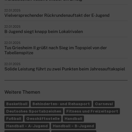
22.01.2025
Vielversprechender Rückrundenauftakt der E-Jugend
22.01.2025
B-Jugend siegt knapp beim Lokalrivalen
22.01.2025
Tus Griesheim II grüßt nach Sieg im Topspiel von der
Tabellenspitze
22.01.2025
Solide Leistung führt zu zwei Punkten beim Jahresauftakspiel
Weitere Themen
Basketball
Behinderten- und Rehasport
Carneval
Deutsches Sportabzeichen
Fitness und Freizeitsport
Fußball
Geschäftsstelle
Handball
Handball – A-Jugend
Handball – B-Jugend