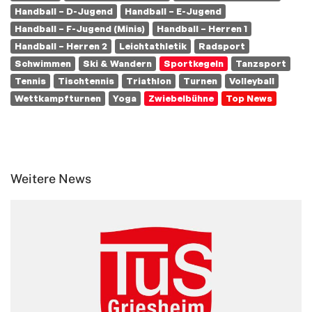
Handball – D-Jugend
Handball – E-Jugend
Handball – F-Jugend (Minis)
Handball – Herren 1
Handball – Herren 2
Leichtathletik
Radsport
Schwimmen
Ski & Wandern
Sportkegeln
Tanzsport
Tennis
Tischtennis
Triathlon
Turnen
Volleyball
Wettkampfturnen
Yoga
Zwiebelbühne
Top News
Weitere News