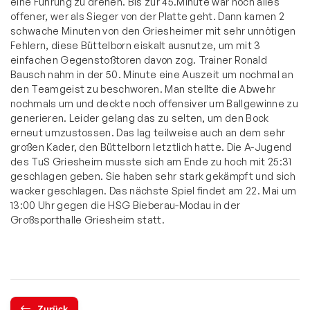
eine Führung zu drehen. Bis zur 45.Minute war noch alles
offener, wer als Sieger von der Platte geht. Dann kamen 2
schwache Minuten von den Griesheimer mit sehr unnötigen
Fehlern, diese Büttelborn eiskalt ausnutze, um mit 3
einfachen Gegenstoßtoren davon zog. Trainer Ronald
Bausch nahm in der 50. Minute eine Auszeit um nochmal an
den Teamgeist zu beschworen. Man stellte die Abwehr
nochmals um und deckte noch offensiver um Ballgewinne zu
generieren. Leider gelang das zu selten, um den Bock
erneut umzustossen. Das lag teilweise auch an dem sehr
großen Kader, den Büttelborn letztlich hatte. Die A-Jugend
des TuS Griesheim musste sich am Ende zu hoch mit 25:31
geschlagen geben. Sie haben sehr stark gekämpft und sich
wacker geschlagen. Das nächste Spiel findet am 22. Mai um
13:00 Uhr gegen die HSG Bieberau-Modau in der
Großsporthalle Griesheim statt.
Zurück