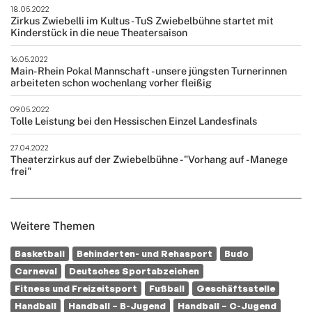
18.05.2022
Zirkus Zwiebelli im Kultus - TuS Zwiebelbühne startet mit
Kinderstück in die neue Theatersaison
16.05.2022
Main- Rhein Pokal Mannschaft - unsere jüngsten Turnerinnen
arbeiteten schon wochenlang vorher fleißig
09.05.2022
Tolle Leistung bei den Hessischen Einzel Landesfinals
27.04.2022
Theaterzirkus auf der Zwiebelbühne - "Vorhang auf - Manege
frei"
Weitere Themen
Basketball
Behinderten- und Rehasport
Budo
Carneval
Deutsches Sportabzeichen
Fitness und Freizeitsport
Fußball
Geschäftsstelle
Handball
Handball – B-Jugend
Handball – C-Jugend