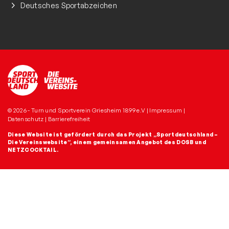
Deutsches Sportabzeichen
© 2026 - Turn und Sportverein Griesheim 1899 e.V |
Impressum
|
Datenschutz
|
Barrierefreiheit
Diese Website ist gefördert durch das Projekt
„Sportdeutschland –
Die Vereinswebsite”
, einem gemeinsamen Angebot des DOSB und
NETZCOCKTAIL.