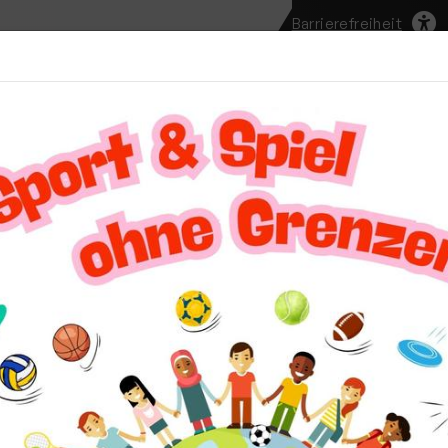
Barrierefreiheit
te
Unser Verein
Aktuelles
Vereinssport
Mi
teilungen
uS Nachwuchs Schülerinnen sichern sich gleich 3 Titel bei