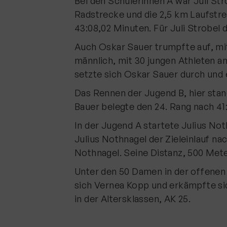
Bei den Schülerinnen A war Juli S
Radstrecke und die 2,5 km Laufstrec
43:08,02 Minuten. Für Juli Strobel de
Auch Oskar Sauer trumpfte auf, mit
männlich, mit 30 jungen Athleten a
setzte sich Oskar Sauer durch und e
Das Rennen der Jugend B, hier stand
Bauer belegte den 24. Rang nach 41:
In der Jugend A startete Julius No
Julius Nothnagel der Zieleinlauf na
Nothnagel. Seine Distanz, 500 Me
Unter den 50 Damen in der offenen 
sich Vernea Kopp und erkämpfte sic
in der Altersklassen, AK 25.