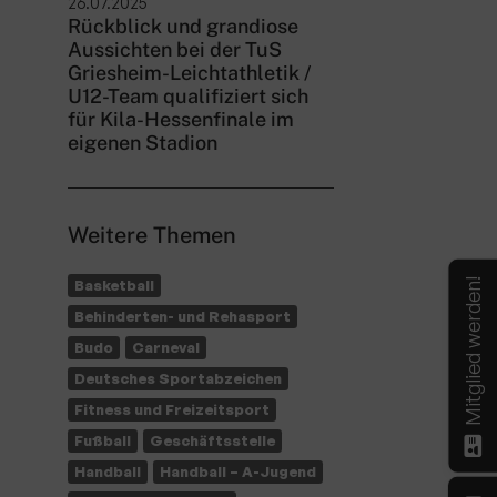
26.07.2025
Rückblick und grandiose
Aussichten bei der TuS
Griesheim-Leichtathletik /
U12-Team qualifiziert sich
für Kila-Hessenfinale im
eigenen Stadion
Weitere Themen
Mitglied werden!
Basketball
Behinderten- und Rehasport
Budo
Carneval
Deutsches Sportabzeichen
Fitness und Freizeitsport
Fußball
Geschäftsstelle
Handball
Handball – A-Jugend