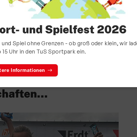
ort- und Spielfest 2026
 und Spiel ohne Grenzen - ob groß oder klein, wir la
b 15 Uhr in den TuS Sportpark ein.
chülerinnen sichern
tere Informationen
l bei den
haften...