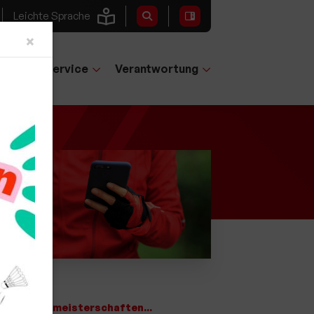
Leichte Sprache
Close
×
tglieder-Service
Verantwortung
 den Hessenmeisterschaften...