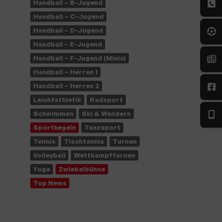
Handball – B-Jugend
Handball – C-Jugend
Handball – D-Jugend
Handball – E-Jugend
Handball – F-Jugend (Minis)
Handball – Herren 1
Handball – Herren 2
Leichtathletik
Radsport
Schwimmen
Ski & Wandern
Sportkegeln
Tanzsport
Tennis
Tischtennis
Turnen
Volleyball
Wettkampfturnen
Yoga
Zwiebelbühne
Top News