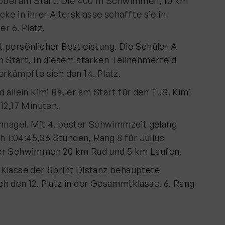
trobel am Start. Die 400 m Schwimmen, 10 km
ke in ihrer Altersklasse schaffte sie in
r 6. Platz.
 persönlicher Bestleistung. Die Schüler A
m Start, In diesem starken Teilnehmerfeld
rkämpfte sich den 14. Platz.
 allein Kimi Bauer am Start für den TuS. Kimi
12,17 Minuten.
thnagel. Mit 4. bester Schwimmzeit gelang
ch 1:04:45,36 Stunden, Rang 8 für Julius
ter Schwimmen 20 km Rad und 5 km Laufen.
Klasse der Sprint Distanz behauptete
h den 12. Platz in der Gesammtklasse. 6. Rang