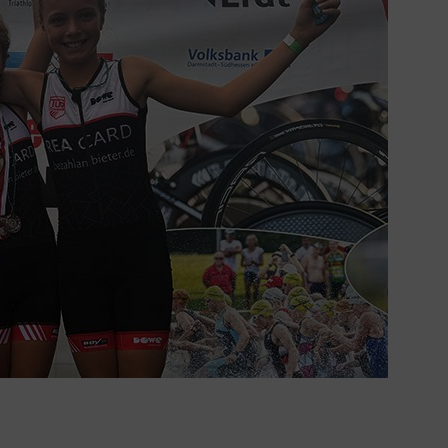
Mitglieder-Service
Ko
Downloads
Tu
Alles zur Mitgliedschaft
189
Fragen & Antworten
Jah
Vereinsapp
64
Vereinsshop
D