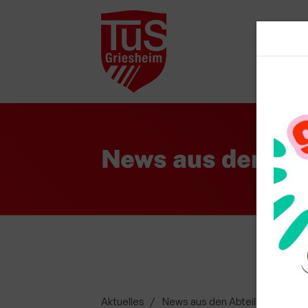
Startsei
News aus den Ab
Aktuelles
News aus den Abteilungen
T