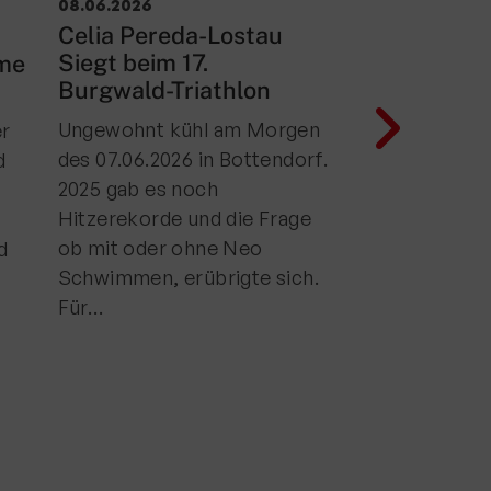
08.06.2026
11.05.2026
Celia Pereda-Lostau
Podiumsfeue
Siegt beim 17.
rme
die TuS Tria
Burgwald-Triathlon
Jugend…
Ungewohnt kühl am Morgen
er
Der Griesheim
des 07.06.2026 in Bottendorf.
d
Track Triathlon
2025 gab es noch
ersten Veranst
Hitzerekorde und die Frage
der Saison. Am
ob mit oder ohne Neo
d
waren es auch 
Schwimmen, erübrigte sich.
Hessischen
Für…
Meisterschaf