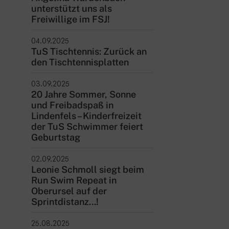
unterstützt uns als
ntakt
Freiwillige im FSJ!
rn und Sportverein Griesheim
04.09.2025
9 e.V.
TuS Tischtennis: Zurück an
nstraße 20
den Tischtennisplatten
347 Griesheim
03.09.2025
20 Jahre Sommer, Sonne
+49 6155 6 18 19
und Freibadspaß in
verwaltung@tusgriesheim.de
Lindenfels – Kinderfreizeit
der TuS Schwimmer feiert
Geburtstag
eine Ansprechpartner
02.09.2025
Leonie Schmoll siegt beim
Run Swim Repeat in
Oberursel auf der
Sprintdistanz...!
25.08.2025