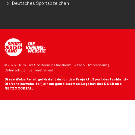
Deutsches Sportabzeichen
© 2026 - Turn und Sportverein Griesheim 1899 e.V |
Impressum
|
Datenschutz
|
Barrierefreiheit
Diese Website ist gefördert durch das Projekt
„Sportdeutschland –
Die Vereinswebsite”
, einem gemeinsamen Angebot des DOSB und
NETZCOCKTAIL.