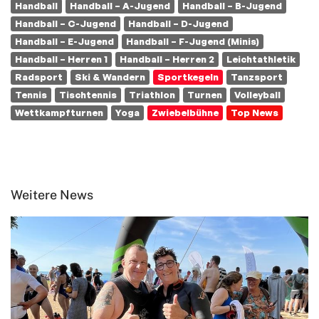
Handball
Handball – A-Jugend
Handball – B-Jugend
Handball – C-Jugend
Handball – D-Jugend
Handball – E-Jugend
Handball – F-Jugend (Minis)
Handball – Herren 1
Handball – Herren 2
Leichtathletik
Radsport
Ski & Wandern
Sportkegeln
Tanzsport
Tennis
Tischtennis
Triathlon
Turnen
Volleyball
Wettkampfturnen
Yoga
Zwiebelbühne
Top News
Weitere News