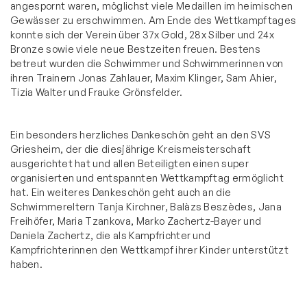
angespornt waren, möglichst viele Medaillen im heimischen
Gewässer zu erschwimmen. Am Ende des Wettkampftages
konnte sich der Verein über 37x Gold, 28x Silber und 24x
Bronze sowie viele neue Bestzeiten freuen. Bestens
betreut wurden die Schwimmer und Schwimmerinnen von
ihren Trainern Jonas Zahlauer, Maxim Klinger, Sam Ahier,
Tizia Walter und Frauke Grönsfelder.
Ein besonders herzliches Dankeschön geht an den SVS
Griesheim, der die diesjährige Kreismeisterschaft
ausgerichtet hat und allen Beteiligten einen super
organisierten und entspannten Wettkampftag ermöglicht
hat. Ein weiteres Dankeschön geht auch an die
Schwimmereltern Tanja Kirchner, Balàzs Beszèdes, Jana
Freihöfer, Maria Tzankova, Marko Zachertz-Bayer und
Daniela Zachertz, die als Kampfrichter und
Kampfrichterinnen den Wettkampf ihrer Kinder unterstützt
haben.