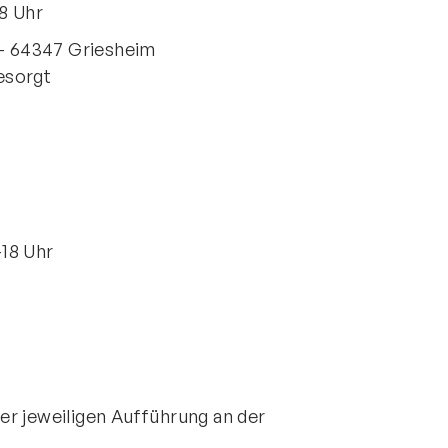
8 Uhr
347 Griesheim
 - 64347 Griesheim
+49 6155 6 18 19
gesorgt
verwaltung@tusgriesheim.de
eine Ansprechpartner
-18 Uhr
r jeweiligen Aufführung an der