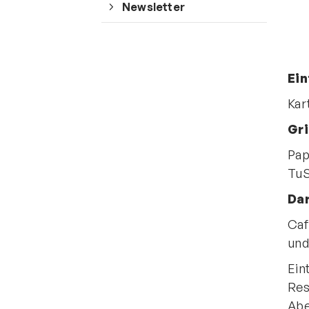
Newsletter
Ein
Kar
Gr
Pap
TuS
Da
Caf
und
Ein
Res
Abe