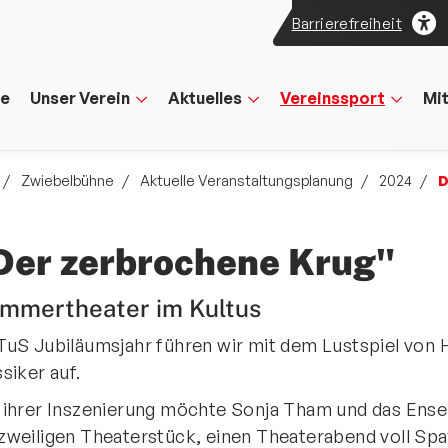
Barrierefreiheit
te
Unser Verein
Aktuelles
Vereinssport
Mi
Zwiebelbühne
Aktuelle Veranstaltungsplanung
2024
D
Der zerbrochene Krug"
mmertheater im Kultus
TuS Jubiläumsjahr führen wir mit dem Lustspiel von H
ssiker auf.
 ihrer Inszenierung möchte Sonja Tham und das Ens
zweiligen Theaterstück, einen Theaterabend voll Spa