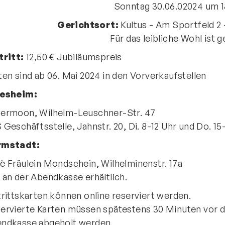
Sonntag 30.06.02024 um 1
Vereinsapp
64
Vereinsshop
Gerichtsort:
Kultus - Am Sportfeld 2
Für das leibliche Wohl ist 
tritt:
12,50 € Jubiläumspreis
D
ten sind ab 06. Mai 2024 in den Vorverkaufstellen
iesheim:
ermoon, Wilhelm-Leuschner-Str. 47
 Geschäftsstelle, Jahnstr. 20, Di. 8-12 Uhr und Do. 15
rmstadt:
è Fräulein Mondschein, Wilhelminenstr. 17a
 an der Abendkasse erhältlich.
trittskarten können online reserviert werden.
ervierte Karten müssen spätestens 30 Minuten vor de
ndkasse abgeholt werden.