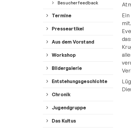
Besucherfeedback
Atm
Ein
Termine
mit
Presseartikel
Eve
das
Aus dem Vorstand
Kru
all
Workshop
ver
Bildergalerie
Ver
Lüg
Entstehungsgeschichte
Quicklinks
Die
Chronik
Sportangebote finden
Jugendgruppe
Unser Sportangebot
Sportsuche
Das Kultus
Deutsches Sportabzeichen