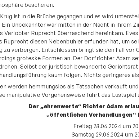
osphäre bescheren.
 Krug ist in die Brüche gegangen und es wird unterstel
. Ein Unbekannter war mitten in der Nacht in ihrem Zi
s Verlobter Ruprecht überraschend hereinkam. Eves 
s Ruprecht diesen Nebenbuhler erfunden hat, um se
g zu verbergen. Entschlossen bringt sie den Fall vor
erdings groteske Formen an. Der Dorfrichter Adam set
drehen. Selbst der juristisch bewanderte Gerichtsrat
handlungsführung kaum folgen. Nichts geringeres als 
en werden hemmungslos als Tatsachen verkauft und I
se manipulative Vorgehensweise führt das Lustspiel 
Der „ehrenwerte“ Richter Adam erla
Mitglieder-Service
Ko
„öffentlichen Verhandlungen“
Downloads
Tu
Freitag 28.06.2024 um 20
Alles zur Mitgliedschaft
189
Samstag 29.06.2024 um 2
Fragen & Antworten
Jah