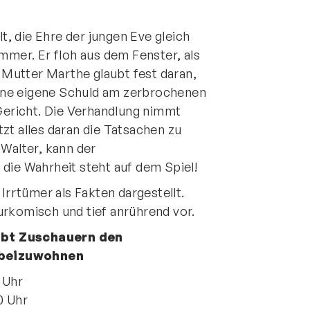
lt, die Ehre der jungen Eve gleich
mmer. Er floh aus dem Fenster, als
Mutter Marthe glaubt fest daran,
ine eigene Schuld am zerbrochenen
 Gericht. Die Verhandlung nimmt
zt alles daran die Tatsachen zu
 Walter, kann der
die Wahrheit steht auf dem Spiel!
rrtümer als Fakten dargestellt.
urkomisch und tief anrührend vor.
ubt Zuschauern den
ntakt
 beizuwohnen
rn und Sportverein Griesheim
 Uhr
9 e.V.
0 Uhr
nstraße 20