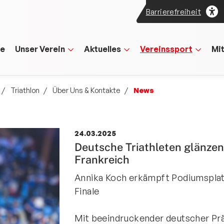
Barrierefreiheit
te
Unser Verein
Aktuelles
Vereinssport
Mi
Triathlon
Über Uns & Kontakte
News
24.03.2025
Deutsche Triathleten glänzen 
Frankreich
Annika Koch erkämpft Podiumsplat
Finale
Mit beeindruckender deutscher Prä