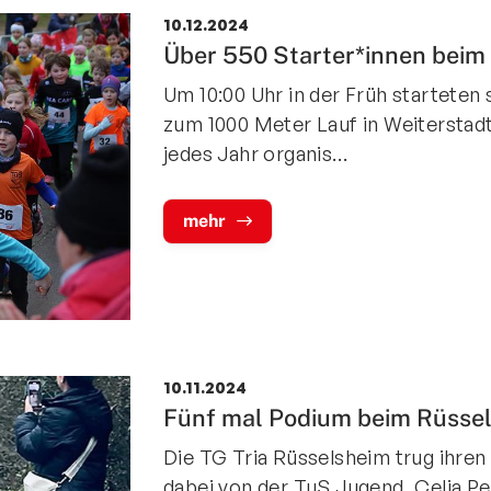
10.12.2024
Mitglieder-Service
Ko
Über 550 Starter*innen beim 
Downloads
Tu
Um 10:00 Uhr in der Früh starteten
Alles zur Mitgliedschaft
189
zum 1000 Meter Lauf in Weiterstad
Fragen & Antworten
Jah
jedes Jahr organis…
Vereinsapp
64
Vereinsshop
mehr
D
10.11.2024
Fünf mal Podium beim Rüssel
Die TG Tria Rüsselsheim trug ihren 
dabei von der TuS Jugend, Celia P