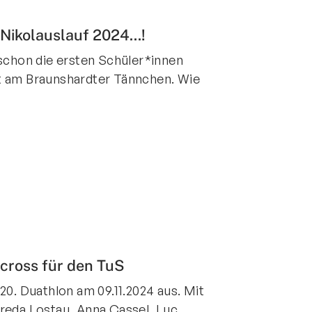
ntakt
Nikolauslauf 2024...!
rn und Sportverein Griesheim
 schon die ersten Schüler*innen
9 e.V.
t am Braunshardter Tännchen. Wie
nstraße 20
347 Griesheim
+49 6155 6 18 19
verwaltung@tusgriesheim.de
eine Ansprechpartner
cross für den TuS
20. Duathlon am 09.11.2024 aus. Mit
ereda Lostau, Anna Cassel, Luc