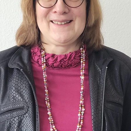
Mitglieder-Service
Ko
Downloads
Tu
Alles zur Mitgliedschaft
189
Fragen & Antworten
Jah
Vereinsapp
64
Vereinsshop