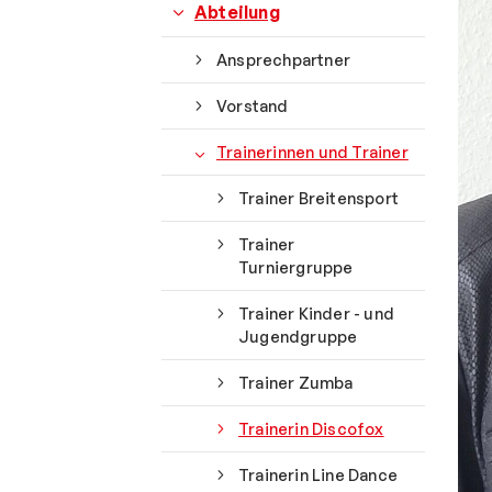
Abteilung
Ansprechpartner
Vorstand
Trainerinnen und Trainer
Trainer Breitensport
Quicklinks
Trainer
Turniergruppe
Sportangebote finden
Trainer Kinder - und
Jugendgruppe
Unser Sportangebot
Sportsuche
Trainer Zumba
Deutsches Sportabzeichen
Trainerin Discofox
Trainerin Line Dance