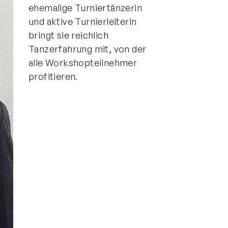
ehemalige Turniertänzerin
und aktive Turnierleiterin
bringt sie reichlich
Tanzerfahrung mit, von der
alle Workshopteilnehmer
profitieren.
ntakt
rn und Sportverein Griesheim
9 e.V.
nstraße 20
347 Griesheim
+49 6155 6 18 19