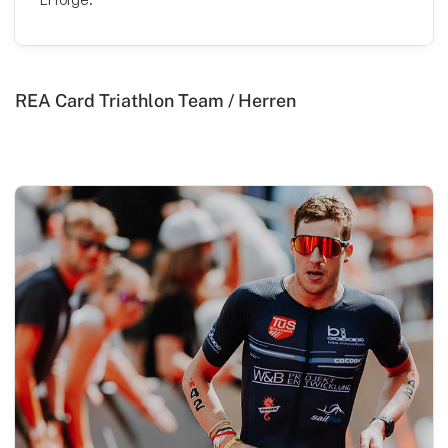
Breitensport
Training & Termine
Startseite-Loginbereich
REA Card Triathlon Team / Herren
Tus Triathlon Intern 2
Turnen
Wettkampfturnen
Volleyball
Yoga
Zwiebelbühne
Mitglieder-Service
Verantwortung