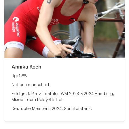
Bewegt und Kunterbunt
Budo
Carneval
Deutsches Sportabzeichen
eSport Gruppe
Fitness und Freizeitsport
Annika Koch
Faustball
Jg: 1999
Fußball
Nationalmanschaft
Handball
Erfolge: 1. Platz Triathlon WM 2023 & 2024 Hamburg,
Mixed Team Relay Staffel.
Leichtathletik
Deutsche Meisterin 2024, Sprintdistanz.
Radsport
Seniorensport