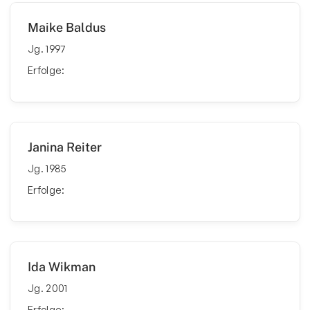
Ski & Wandern
Maike Baldus
Schwimmen
Jg. 1997
Sportkegeln
Erfolge:
Tanzsport
Tennis
Tischtennis
Janina Reiter
Triathlon
Jg. 1985
Triathlon Jugend
Erfolge:
Die TuS Events
Über Uns & Kontakte
Ida Wikman
REA Card Triathlon Team
Jg. 2001
Ligasport
Erfolge: