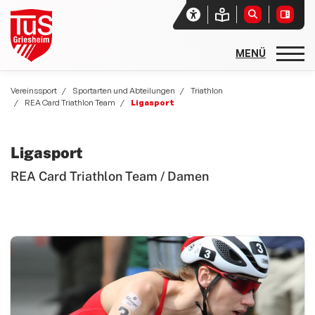
Startseite
Vereinssport
Sportarten und Abteilungen
Triathlon
REA Card Triathlon Team
Ligasport
Unser Verein
Aktuelles
Ligasport
Vereinssport
REA Card Triathlon Team / Damen
Sport- und Freizeitangebote
Sportarten und Abteilungen
allgemeine Angebote
Basketball
Rehasport