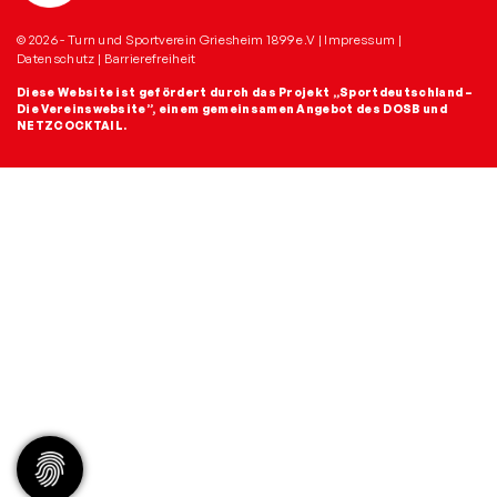
© 2026 - Turn und Sportverein Griesheim 1899 e.V |
Impressum
|
Datenschutz
|
Barrierefreiheit
Diese Website ist gefördert durch das Projekt
„Sportdeutschland –
Die Vereinswebsite”
, einem gemeinsamen Angebot des DOSB und
NETZCOCKTAIL.