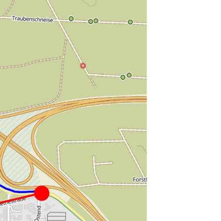
ntakt
rn und Sportverein Griesheim
9 e.V.
nstraße 20
347 Griesheim
+49 6155 6 18 19
verwaltung@tusgriesheim.de
eine Ansprechpartner