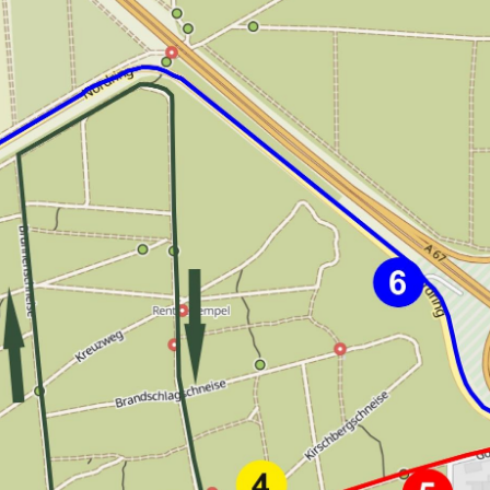
Mitglieder-Service
Ko
Downloads
Tu
Alles zur Mitgliedschaft
189
Fragen & Antworten
Jah
Vereinsapp
64
Vereinsshop
D