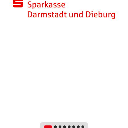
Anmeldung & Ergebnisse
Zeitplan
Unterstützt von...
Helfer-Registrierung
Parkmöglichkeiten
Streckenplan Sprint Distanz
Streckenplan Schüler B
Streckenplan Schüler C
Streckenplan Mixed Team Relay
FourFriends Mixed Team Relay
Anmeldung FourFriends Mixed Team Relay
Short-Track Helfer Infos