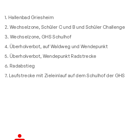
Ski & Wandern
Schwimmen
1. Hallenbad Griesheim
2. Wechselzone, Schüler C und B und Schüler Challenge
Sportkegeln
3. Wechselzone, GHS Schulhof
Tanzsport
4. Überholverbot, auf Waldweg und Wendepunkt
Tennis
5. Überholverbot, Wendepunkt Radstrecke
Tischtennis
6. Radabstieg
Triathlon
7. Laufstrecke mit Zieleinlauf auf dem Schulhof der GHS
Triathlon Jugend
Die TuS Events
Short-Track
Ausschreibung Short-Track Triathlon
Offizielle Downloads