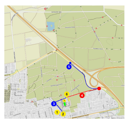
Bewegt und Kunterbunt
Budo
Carneval
Deutsches Sportabzeichen
eSport Gruppe
Fitness und Freizeitsport
Faustball
Fußball
Handball
Leichtathletik
Radsport
Seniorensport