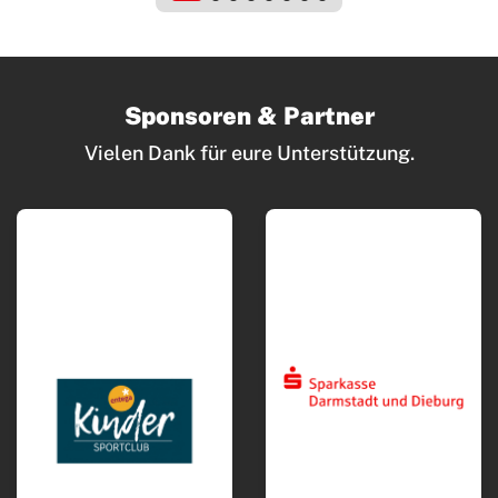
Short-Track Schüler Challenge
Nikolauslauf
Über Uns & Kontakte
Sponsoren & Partner
REA Card Triathlon Team
Vielen Dank für eure Unterstützung.
Training & Termine
Startseite-Loginbereich
Tus Triathlon Intern 2
Turnen
Wettkampfturnen
Volleyball
Yoga
Zwiebelbühne