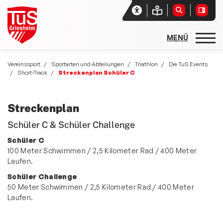
Startseite
Vereinssport
Sportarten und Abteilungen
Triathlon
Die TuS Events
Short-Track
Streckenplan Schüler C
Unser Verein
Aktuelles
Streckenplan
Vereinssport
Schüler C & Schüler Challenge
Schüler C
Sport- und Freizeitangebote
100 Meter Schwimmen / 2,5 Kilometer Rad / 400 Meter
Sportarten und Abteilungen
Laufen.
Schüler Challenge
allgemeine Angebote
50 Meter Schwimmen / 2,5 Kilometer Rad / 400 Meter
Basketball
Laufen.
Rehasport