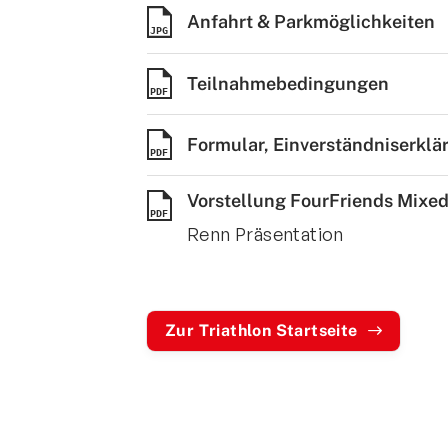
Anfahrt & Parkmöglichkeiten
JPG
Teilnahmebedingungen
PDF
Formular, Einverständniserklä
PDF
Quicklinks
Vorstellung FourFriends Mixe
PDF
Sportangebote finden
Renn Präsentation
Unser Sportangebot
Sportsuche
Deutsches Sportabzeichen
Zur Triathlon Startseite