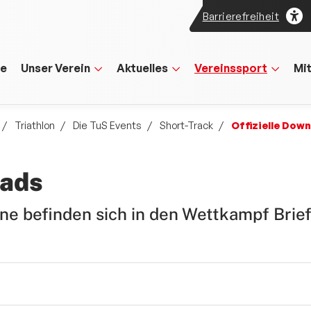
Barrierefreiheit
te
Unser Verein
Aktuelles
Vereinssport
Mi
Triathlon
Die TuS Events
Short-Track
Offizielle Dow
oads
ne befinden sich in den Wettkampf Brief