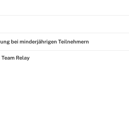
rung bei minderjährigen Teilnehmern
d Team Relay
Mitglieder-Service
Ko
Downloads
Tu
Alles zur Mitgliedschaft
189
Fragen & Antworten
Jah
Vereinsapp
64
Vereinsshop