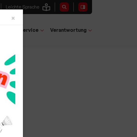
Leichte Sprache
Close
×
tglieder-Service
Verantwortung