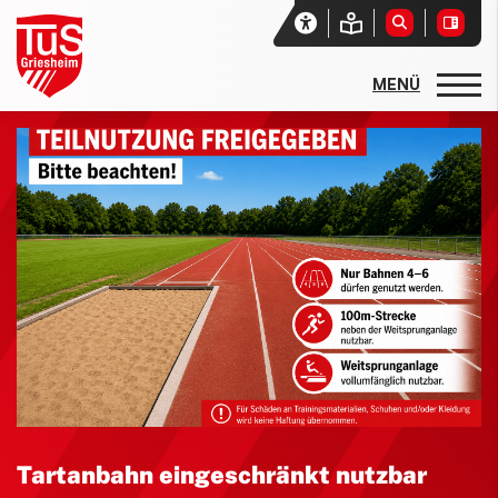
Startseite
Unser Verein
Aktuelles
Vereinssport
Mitglieder-Service
Verantwortung
Tartanbahn eingeschränkt nutzbar