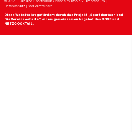
© 2026 - Turn und Sportverein Griesheim 1899 e.V |
Impressum
|
Datenschutz
|
Barrierefreiheit
Diese Website ist gefördert durch das Projekt
„Sportdeutschland –
Die Vereinswebsite”
, einem gemeinsamen Angebot des DOSB und
NETZCOCKTAIL.