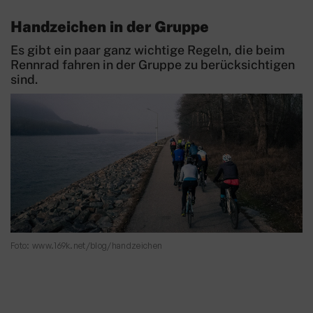
Triathlon
Handzeichen in der Gruppe
Turnen
Es gibt ein paar ganz wichtige Regeln, die beim
Wettkampfturnen
Rennrad fahren in der Gruppe zu berücksichtigen
sind.
Volleyball
Yoga
Zwiebelbühne
Mitglieder-Service
Verantwortung
Foto: www.169k.net/blog/handzeichen