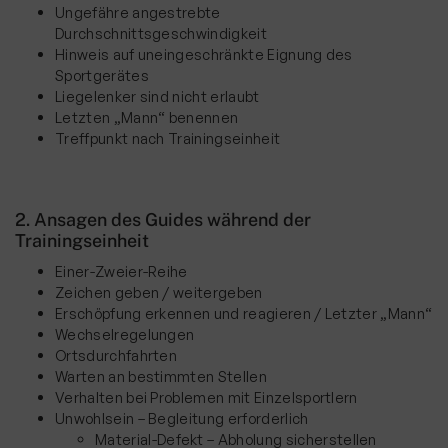
Ungefähre angestrebte
Trainingszeiten
Durchschnittsgeschwindigkeit
23. Radmarathon 3. Graveltour 26. 4. 2026
Hinweis auf uneingeschränkte Eignung des
Sportgerätes
Trainingsausfahrten
Liegelenker sind nicht erlaubt
Letzten „Mann“ benennen
Saisoneröffnung Rennrad
Treffpunkt nach Trainingseinheit
Saisonabschluss Rennrad
Aktuelles
2. Ansagen des Guides während der
Bildergalerie
Trainingseinheit
Einer-Zweier-Reihe
Unsere PTF's
Zeichen geben / weitergeben
Guiding
Erschöpfung erkennen und reagieren / Letzter „Mann“
Wechselregelungen
Wer ist meine Guide
Ortsdurchfahrten
Warten an bestimmten Stellen
Regeln und Pflichten
Verhalten bei Problemen mit Einzelsportlern
Unwohlsein – Begleitung erforderlich
Wer ist versichert
Material-Defekt – Abholung sicherstellen