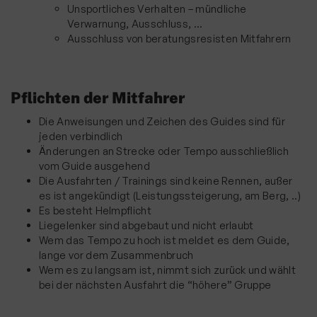
Über 40 Jahre Radsport im TuS
Unsportliches Verhalten – mündliche
Verwarnung, Ausschluss, …
Termine
Ausschluss von beratungsresisten Mitfahrern
Die TuS-App
Anmeldung zu Veranstaltungen
Pflichten der Mitfahrer
Historie
Die Anweisungen und Zeichen des Guides sind für
jeden verbindlich
Seniorensport
Änderungen an Strecke oder Tempo ausschließlich
Ski & Wandern
vom Guide ausgehend
Die Ausfahrten / Trainings sind keine Rennen, außer
Schwimmen
es ist angekündigt (Leistungssteigerung, am Berg, ..)
Es besteht Helmpflicht
Sportkegeln
Liegelenker sind abgebaut und nicht erlaubt
Wem das Tempo zu hoch ist meldet es dem Guide,
Tanzsport
lange vor dem Zusammenbruch
Tennis
Wem es zu langsam ist, nimmt sich zurück und wählt
bei der nächsten Ausfahrt die “höhere” Gruppe
Tischtennis