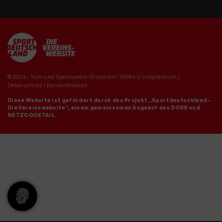
© 2026 - Turn und Sportverein Griesheim 1899 e.V |
Impressum
|
Datenschutz
|
Barrierefreiheit
Diese Website ist gefördert durch das Projekt
„Sportdeutschland –
Die Vereinswebsite”
, einem gemeinsamen Angebot des DOSB und
NETZCOCKTAIL.