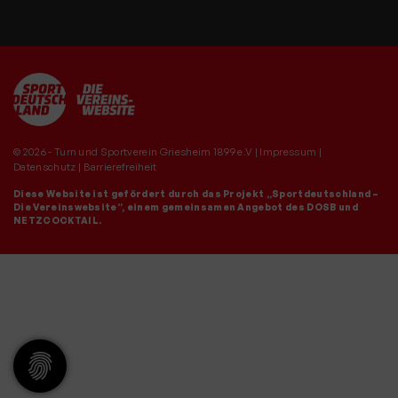
© 2026 - Turn und Sportverein Griesheim 1899 e.V |
Impressum
|
Datenschutz
|
Barrierefreiheit
Diese Website ist gefördert durch das Projekt
„Sportdeutschland –
Die Vereinswebsite”
, einem gemeinsamen Angebot des DOSB und
NETZCOCKTAIL.