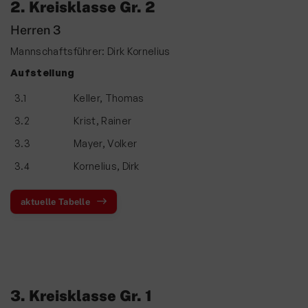
2. Kreisklasse Gr. 2
Saison 2023/24
Herren 3
Saison 2022/23
Mannschaftsführer: Dirk Kornelius
Saison 2021/22
Aufstellung
Jugend
3.1
Keller, Thomas
Senioren
3.2
Krist, Rainer
PingPongParkinson
3.3
Mayer, Volker
News
3.4
Kornelius, Dirk
Termine
aktuelle Tabelle
Bildergalerie
Downloads
Triathlon
Turnen
3. Kreisklasse Gr. 1