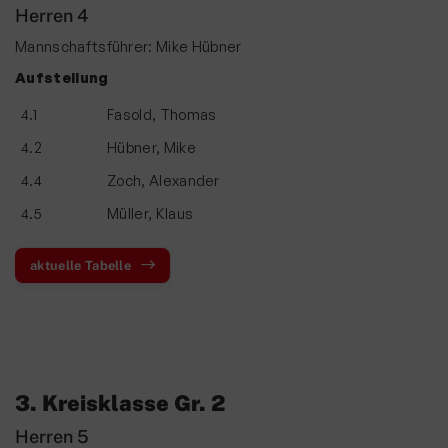
Wettkampfturnen
Herren 4
Volleyball
Mannschaftsführer: Mike Hübner
Aufstellung
Yoga
4.1
Fasold, Thomas
Zwiebelbühne
4.2
Hübner, Mike
Mitglieder-Service
4.4
Zoch, Alexander
Verantwortung
4.5
Müller, Klaus
aktuelle Tabelle
3. Kreisklasse Gr. 2
Herren 5