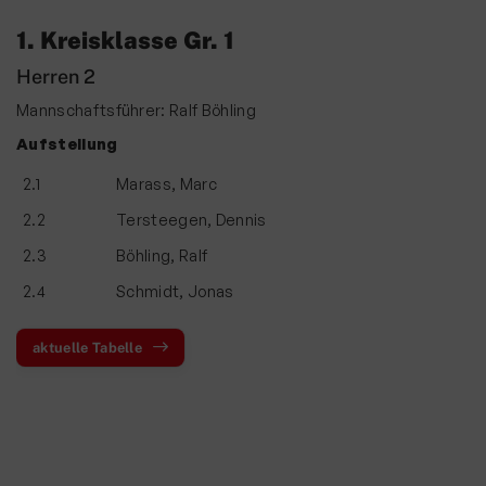
Ski & Wandern
1. Kreisklasse Gr. 1
Schwimmen
Herren 2
Sportkegeln
Mannschaftsführer: Ralf Böhling
Tanzsport
Aufstellung
Tennis
2.1
Marass, Marc
Tischtennis
2.2
Tersteegen, Dennis
2.3
Böhling, Ralf
Ansprechpartner
2.4
Schmidt, Jonas
Trainingszeiten
Mannschaften
aktuelle Tabelle
Damen
Herren
Saison 2024/25