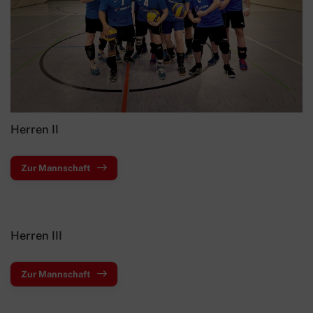
Ski & Wandern
Schwimmen
Sportkegeln
Tanzsport
Tennis
Herren II
Tischtennis
Triathlon
Zur Mannschaft
Turnen
Wettkampfturnen
Herren III
Volleyball
Ansprechpartner
Zur Mannschaft
Trainingszeiten