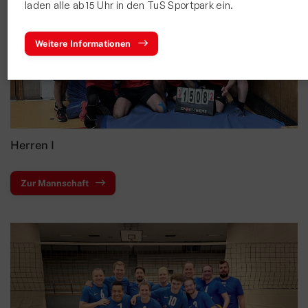
laden alle ab 15 Uhr in den TuS Sportpark ein.
Bewegt und Kunterbunt
Budo
Weitere Informationen
Carneval
Deutsches Sportabzeichen
eSport Gruppe
Fitness und Freizeitsport
Herren I
Faustball
Zur Mannschaft
Fußball
Handball
Leichtathletik
Radsport
Seniorensport