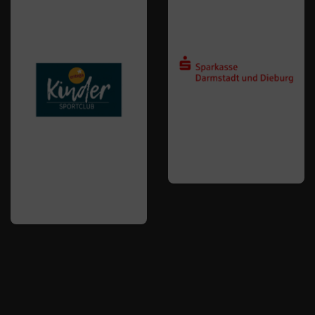
Ansprechpartner
Trainingszeiten
Ski & Wandern
Schwimmen
Sportkegeln
Tanzsport
Tennis
Tischtennis
Triathlon
Turnen
Wettkampfturnen
Volleyball