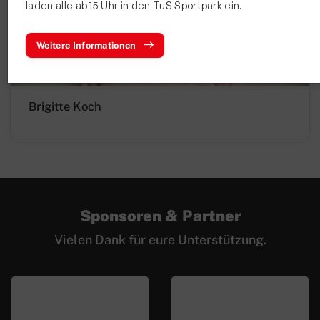
laden alle ab 15 Uhr in den TuS Sportpark ein.
Bewegt und Kunterbunt
Budo
Weitere Informationen
Carneval
Deutsches Sportabzeichen
Brigitte Koch
eSport Gruppe
Fitness und Freizeitsport
Faustball
Fußball
Sponsoren & Partner
Handball
Vielen Dank für eure Unterstützung.
Leichtathletik
Radsport
Seniorensport