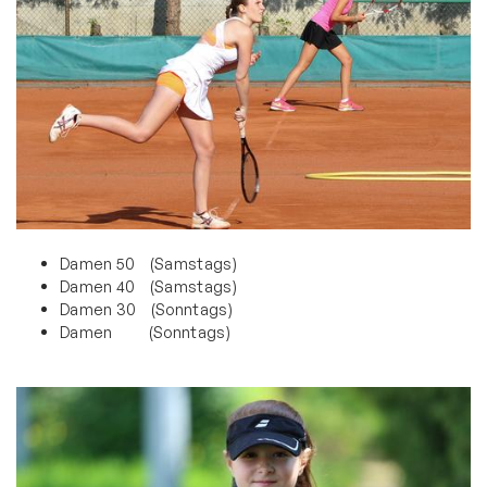
Bildergalerie
Sponsoren
Downloads und Links
Tischtennis
Triathlon
Turnen
Wettkampfturnen
Damen 50 (Samstags)
Damen 40 (Samstags)
Volleyball
Damen 30 (Sonntags)
Damen (Sonntags)
Yoga
Zwiebelbühne
Mitglieder-Service
Verantwortung