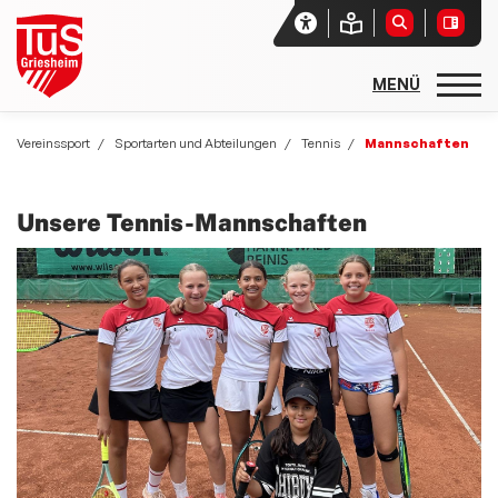
Startseite
Vereinssport
Sportarten und Abteilungen
Tennis
Mannschaften
Unser Verein
Unsere Tennis-Mannschaften
Aktuelles
Vereinssport
Sport- und Freizeitangebote
Sportarten und Abteilungen
allgemeine Angebote
Basketball
Rehasport