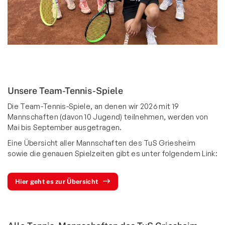
Bewegt und Kunterbunt
Budo
Carneval
Deutsches Sportabzeichen
eSport Gruppe
Unsere Team-Tennis-Spiele
Fitness und Freizeitsport
Die Team-Tennis-Spiele, an denen wir 2026 mit 19
Mannschaften (davon 10 Jugend) teilnehmen, werden von
Faustball
Mai bis September ausgetragen.
Fußball
Eine Übersicht aller Mannschaften des TuS Griesheim
sowie die genauen Spielzeiten gibt es unter folgendem Link:
Handball
Leichtathletik
Hier geht es zur Übersicht
Radsport
Seniorensport