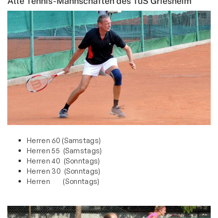
Alle Tennis-Mannschaften des TuS Griesheim
Ski & Wandern
Schwimmen
Sportkegeln
Tanzsport
Tennis
Verein
Ansprechpartner
Termine
Herren 60 (Samstags)
Herren 55 (Samstags)
Mannschaften
Herren 40 (Sonntags)
Tennisschule
Herren 30 (Sonntags)
Herren (Sonntags)
Platzbuchung
Aktuelles