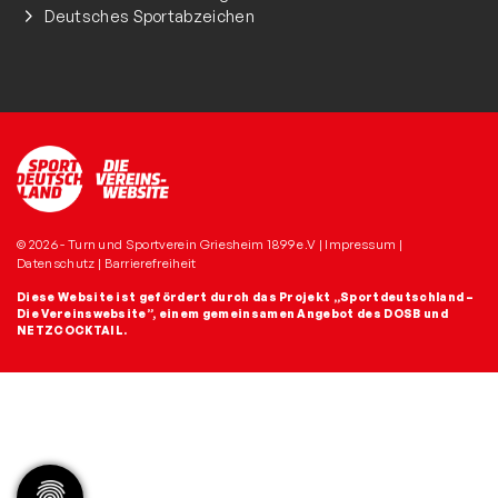
Deutsches Sportabzeichen
© 2026 - Turn und Sportverein Griesheim 1899 e.V |
Impressum
|
Datenschutz
|
Barrierefreiheit
Diese Website ist gefördert durch das Projekt
„Sportdeutschland –
Die Vereinswebsite”
, einem gemeinsamen Angebot des DOSB und
NETZCOCKTAIL.