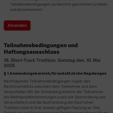
Short-Track Schüler Challenge
Teilnahmebedingungen zur Kenntnis genommen zu haben
und anzuerkennen!
Nikolauslauf
Über Uns & Kontakte
REA Card Triathlon Team
Training & Termine
Teilnahmebedingungen und
Startseite-Loginbereich
Haftungsausschluss
Tus Triathlon Intern 2
18. Short-Track Triathlon, Sonntag den, 10. Mai
2026
Turnen
§ 1 Anwendungsbereich/Grundsätzliche Regelungen
Wettkampfturnen
Nachfolgende Teilnahmebedingungen regeln das
Volleyball
Rechtsverhältnis zwischen dem Teilnehmer und dem
Veranstalter. Mit der Anmeldung erkennt der Teilnehmer
Yoga
die Wettkampfbestimmungen sowie die Sportordnung des
Veranstalters und die Sportordnung der Deutschen
Zwiebelbühne
Triathlon Union in ihrer jeweils gültigen Fassung an. Ihre
Einhaltung und Anerkennung ist Grundvoraussetzung für die