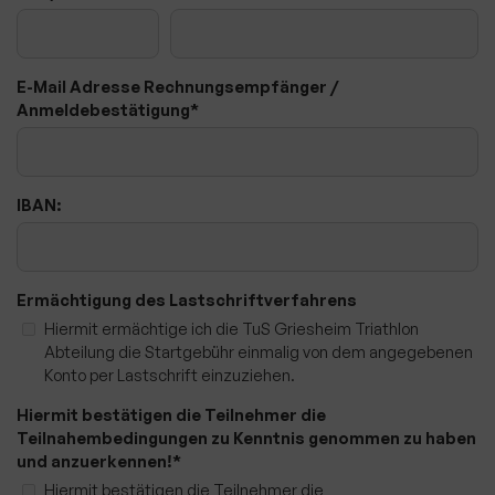
Anmeldung & Ergebnisse
Zeitplan
E-Mail Adresse Rechnungsempfänger /
Unterstützt von...
Anmeldebestätigung
*
Helfer-Registrierung
Parkmöglichkeiten
IBAN:
Streckenplan Sprint Distanz
Streckenplan Schüler B
Streckenplan Schüler C
Ermächtigung des Lastschriftverfahrens
Hiermit ermächtige ich die TuS Griesheim Triathlon
Streckenplan Mixed Team Relay
Abteilung die Startgebühr einmalig von dem angegebenen
Konto per Lastschrift einzuziehen.
FourFriends Mixed Team Relay
Hiermit bestätigen die Teilnehmer die
Anmeldung FourFriends Mixed Team Relay
Teilnahembedingungen zu Kenntnis genommen zu haben
und anzuerkennen!
Short-Track Helfer Infos
*
Hiermit bestätigen die Teilnehmer die