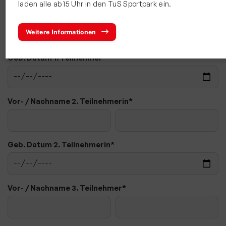
laden alle ab 15 Uhr in den TuS Sportpark ein.
Bewegt und Kunterbunt
Vor- / Nachname Teilnehmer
*
Budo
Weitere Informationen
Carneval
Geb. Datum 1. Teilnehmer
*
Deutsches Sportabzeichen
eSport Gruppe
Vor- / Nachname 2. Teilnehmerin
*
Fitness und Freizeitsport
Faustball
Fußball
Geb. Datum 2. Teilnehmerin
*
Handball
Leichtathletik
Vor- / Nachname 3. Teilnehmer
*
Radsport
Seniorensport