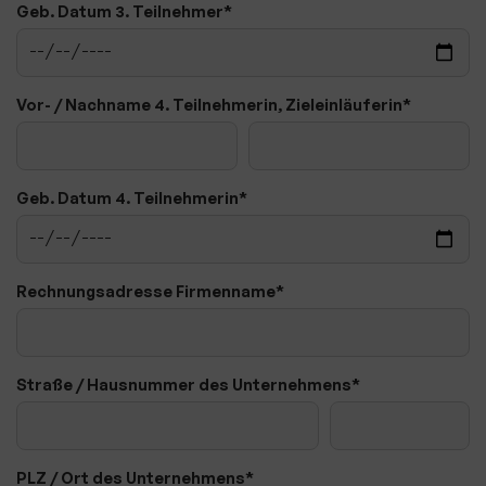
Geb. Datum 3. Teilnehmer
*
Ski & Wandern
Schwimmen
Sportkegeln
Vor- / Nachname 4. Teilnehmerin, Zieleinläuferin
*
Tanzsport
Tennis
Geb. Datum 4. Teilnehmerin
*
Tischtennis
Triathlon
Rechnungsadresse Firmenname
*
Triathlon Jugend
Die TuS Events
Short-Track
Straße / Hausnummer des Unternehmens
*
Ausschreibung Short-Track Triathlon
Offizielle Downloads
PLZ / Ort des Unternehmens
*