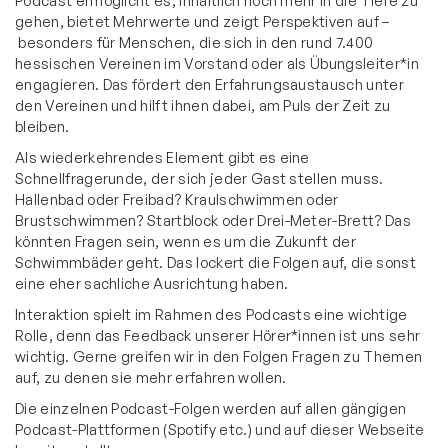
Podcast ermöglicht es, inhaltlich noch mehr in die Tiefe zu
gehen, bietet Mehrwerte und zeigt Perspektiven auf –
besonders für Menschen, die sich in den rund 7.400
hessischen Vereinen im Vorstand oder als Übungsleiter*in
engagieren. Das fördert den Erfahrungsaustausch unter
den Vereinen und hilft ihnen dabei, am Puls der Zeit zu
bleiben.
Als wiederkehrendes Element gibt es eine
Schnellfragerunde, der sich jeder Gast stellen muss.
Hallenbad oder Freibad? Kraulschwimmen oder
Brustschwimmen? Startblock oder Drei-Meter-Brett? Das
könnten Fragen sein, wenn es um die Zukunft der
Schwimmbäder geht. Das lockert die Folgen auf, die sonst
eine eher sachliche Ausrichtung haben.
Interaktion spielt im Rahmen des Podcasts eine wichtige
Rolle, denn das Feedback unserer Hörer*innen ist uns sehr
wichtig. Gerne greifen wir in den Folgen Fragen zu Themen
auf, zu denen sie mehr erfahren wollen.
Die einzelnen Podcast-Folgen werden auf allen gängigen
Podcast-Plattformen (Spotify etc.) und auf dieser Webseite