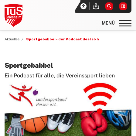
Startseite
Aktuelles
Sportgebabbel - der Podcast des lsb h
Unser Verein
Aktuelles
Sportgebabbel
Sport- und Spielfest 2026 - Sport und Spiel ohne Grenzen
Ein Podcast für alle, die Vereinssport lieben
News aus den Abteilungen
Social-Media-News
Zwiebelmarkt 2025
Sportgebabbel - der Podcast des lsb h
Newsletter