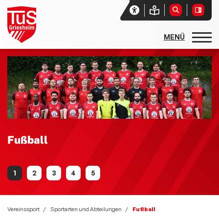
Startseite
Unser Verein
Aktuelles
Vereinssport
Sport- und Freizeitangebote
Fußball
Sportarten und Abteilungen
allgemeine Angebote
Basketball
Vereinssport
Rehasport
Sportarten und Abteilungen
Fußball