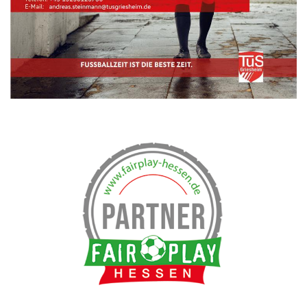
Trainingszeiten
Handball
Leichtathletik
Radsport
Seniorensport
Ski & Wandern
Schwimmen
Sportkegeln
Tanzsport
Tennis
Tischtennis
Triathlon