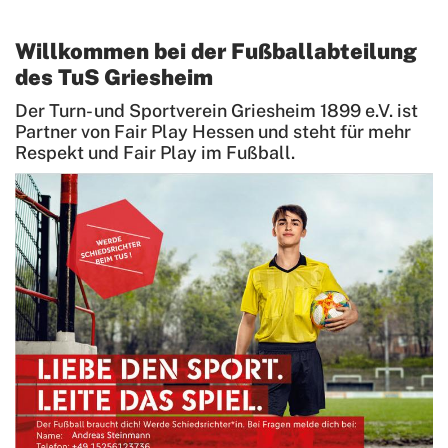
Bewegt und Kunterbunt
Willkommen bei der Fußballabteilung
Budo
des TuS Griesheim
Carneval
Der Turn- und Sportverein Griesheim 1899 e.V. ist
Deutsches Sportabzeichen
Partner von Fair Play Hessen und steht für mehr
Respekt und Fair Play im Fußball.
eSport Gruppe
Fitness und Freizeitsport
Faustball
Fußball
Ansprechpartner
Aktuelles
Termine
Mannschaften