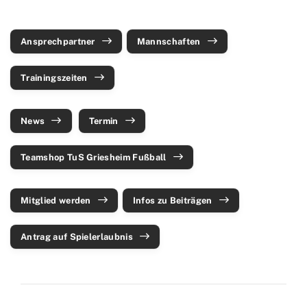
Turnen
Wettkampfturnen
Ansprechpartner
Mannschaften
Volleyball
Trainingszeiten
Yoga
Zwiebelbühne
News
Termin
Mitglieder-Service
Teamshop TuS Griesheim Fußball
Verantwortung
Mitglied werden
Infos zu Beiträgen
Antrag auf Spielerlaubnis