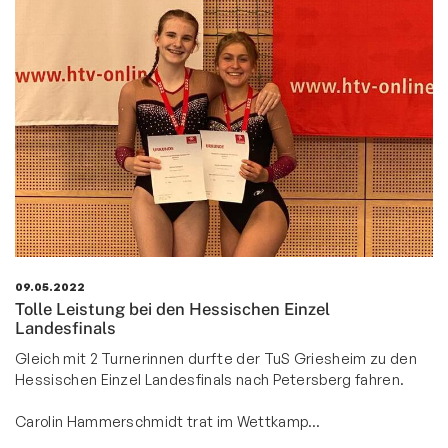
Ski & Wandern
Schwimmen
Sportkegeln
Tanzsport
Tennis
Tischtennis
Triathlon
Turnen
09.05.2022
Tolle Leistung bei den Hessischen Einzel
Wettkampfturnen
Landesfinals
Ansprechpartner
Gleich mit 2 Turnerinnen durfte der TuS Griesheim zu den
Hessischen Einzel Landesfinals nach Petersberg fahren.
Trainingszeiten
Termine
Carolin Hammerschmidt trat im Wettkamp…