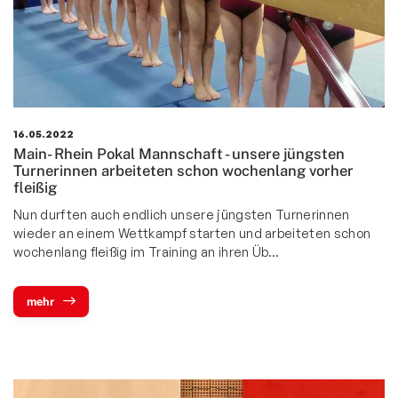
Bewegt und Kunterbunt
Budo
Carneval
Deutsches Sportabzeichen
16.05.2022
eSport Gruppe
Main- Rhein Pokal Mannschaft - unsere jüngsten
Turnerinnen arbeiteten schon wochenlang vorher
Fitness und Freizeitsport
fleißig
Faustball
Nun durften auch endlich unsere jüngsten Turnerinnen
wieder an einem Wettkampf starten und arbeiteten schon
Fußball
wochenlang fleißig im Training an ihren Üb…
Handball
mehr
Leichtathletik
Radsport
Seniorensport