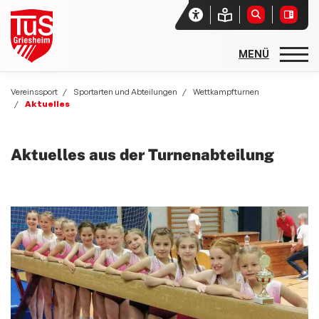
Startseite
Vereinssport
Sportarten und Abteilungen
Wettkampfturnen
Aktuelles
Unser Verein
Aktuelles
Aktuelles aus der Turnenabteilung
Vereinssport
Sport- und Freizeitangebote
Sportarten und Abteilungen
allgemeine Angebote
Basketball
Rehasport