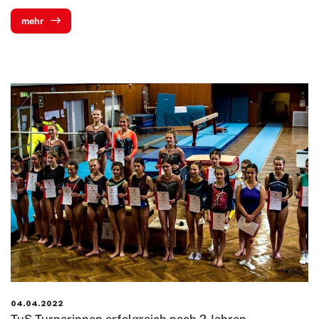
Turngruppen
mehr
Aktuelles
Bildergalerie
Downloads
Volleyball
Yoga
Zwiebelbühne
Mitglieder-Service
Verantwortung
04.04.2022
TuS Turnerinnen erfolgreich nach 2 Jahren