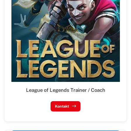
Faustball
Fußball
Handball
Leichtathletik
Radsport
Seniorensport
Ski & Wandern
Schwimmen
League of Legends Trainer / Coach
Sportkegeln
Tanzsport
Kontakt
Tennis
Tischtennis