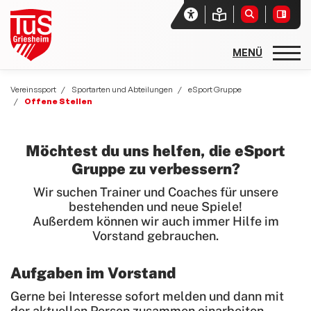
Startseite
Vereinssport
Sportarten und Abteilungen
eSport Gruppe
Offene Stellen
Unser Verein
Aktuelles
Möchtest du uns helfen, die eSport
Gruppe zu verbessern?
Vereinssport
Wir suchen Trainer und Coaches für unsere
Sport- und Freizeitangebote
bestehenden und neue Spiele!
Außerdem können wir auch immer Hilfe im
Sportarten und Abteilungen
Vorstand gebrauchen.
allgemeine Angebote
Aufgaben im Vorstand
Basketball
Gerne bei Interesse sofort melden und dann mit
Rehasport
der aktuellen Person zusammen einarbeiten