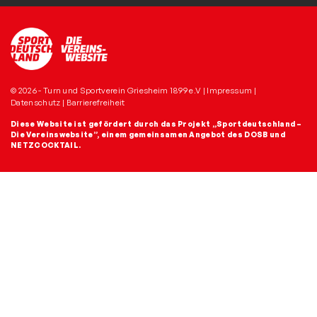
© 2026 - Turn und Sportverein Griesheim 1899 e.V |
Impressum
|
Datenschutz
|
Barrierefreiheit
Diese Website ist gefördert durch das Projekt
„Sportdeutschland –
Die Vereinswebsite”
, einem gemeinsamen Angebot des DOSB und
NETZCOCKTAIL.