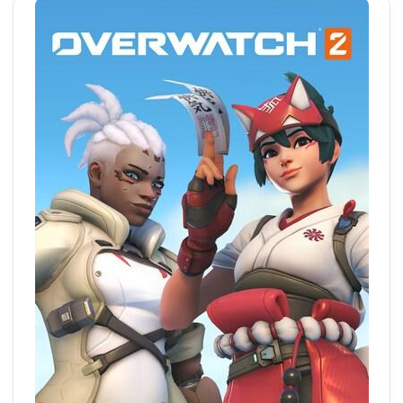
Triathlon
Turnen
Wettkampfturnen
Volleyball
Yoga
Zwiebelbühne
Mitglieder-Service
Verantwortung