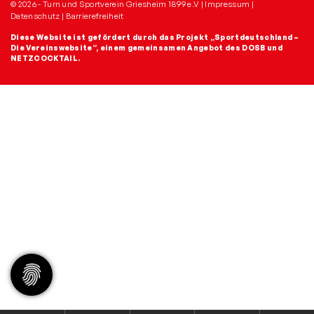
© 2026 - Turn und Sportverein Griesheim 1899 e.V |
Impressum
|
Datenschutz
|
Barrierefreiheit
Diese Website ist gefördert durch das Projekt
„Sportdeutschland –
Die Vereinswebsite”
, einem gemeinsamen Angebot des DOSB und
NETZCOCKTAIL.