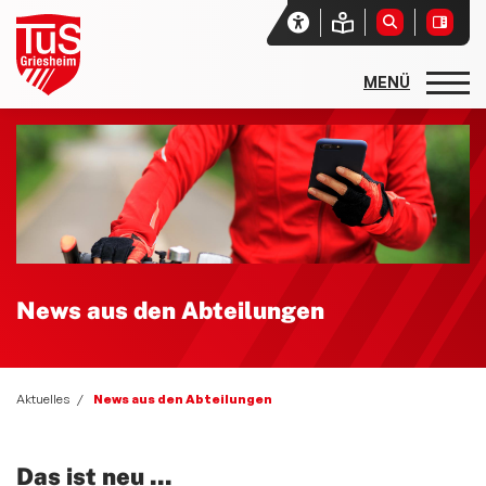
Startseite
Unser Verein
Aktuelles
Sport- und Spielfest 2026 - Sport und Spiel ohne Grenzen
News aus den Abteilungen
News aus den Abteilungen
Social-Media-News
Zwiebelmarkt 2025
Aktuelles
News aus den Abteilungen
Sportgebabbel - der Podcast des lsb h
Newsletter
Das ist neu ...