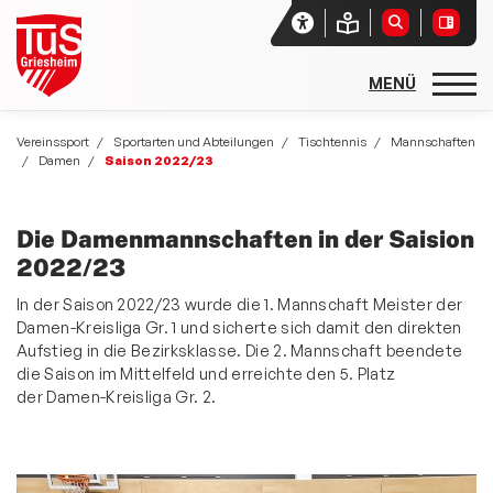
Startseite
Vereinssport
Sportarten und Abteilungen
Tischtennis
Mannschaften
Damen
Saison 2022/23
Unser Verein
Aktuelles
Die Damenmannschaften in der Saision
2022/23
Vereinssport
In der Saison 2022/23 wurde die 1. Mannschaft Meister der
Sport- und Freizeitangebote
Damen-Kreisliga Gr. 1 und sicherte sich damit den direkten
Aufstieg in die Bezirksklasse. Die 2. Mannschaft beendete
Sportarten und Abteilungen
die Saison im Mittelfeld und erreichte den 5. Platz
allgemeine Angebote
der Damen-Kreisliga Gr. 2.
Basketball
Rehasport