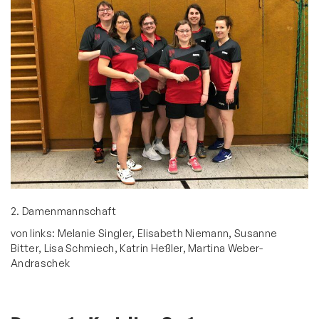
Ski & Wandern
Schwimmen
Sportkegeln
Tanzsport
Tennis
Tischtennis
Ansprechpartner
Trainingszeiten
2. Damenmannschaft
Mannschaften
von links: Melanie Singler, Elisabeth Niemann, Susanne
Damen
Bitter, Lisa Schmiech, Katrin Heßler, Martina Weber-
Andraschek
Saison 2024/25
Saison 2023/24