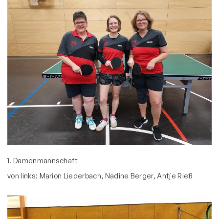
Bewegt und Kunterbunt
Budo
Carneval
Deutsches Sportabzeichen
eSport Gruppe
Fitness und Freizeitsport
Faustball
Fußball
Handball
1. Damenmannschaft
Leichtathletik
von links: Marion Liederbach, Nadine Berger, Antje Rieß
Radsport
Seniorensport