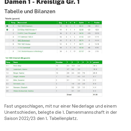
Damen 1 - Kreisliga Gr. 1
Saison 2022/23
Tabelle und Bilanzen
Saison 2021/22
Herren
Jugend
Senioren
PingPongParkinson
News
Termine
Bildergalerie
Downloads
Fast ungeschlagen, mit nur einer Niederlage und einem
Triathlon
Unentschieden, belegte die 1. Damenmannschaft in der
Saison 2022/23 den 1. Tabellenplatz.
Turnen