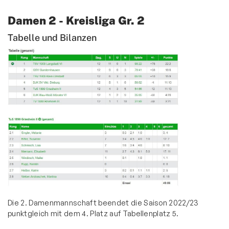
Wettkampfturnen
Damen 2 - Kreisliga Gr. 2
Volleyball
Tabelle und Bilanzen
Yoga
Zwiebelbühne
Mitglieder-Service
Verantwortung
Die 2. Damenmannschaft beendet die Saison 2022/23
punktgleich mit dem 4. Platz auf Tabellenplatz 5.