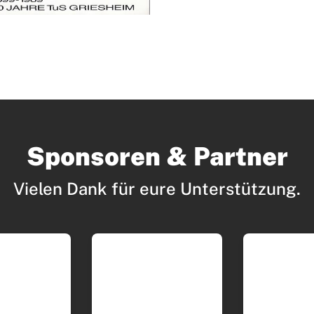
Mitglieder-Service
Ko
Sponsoren & Partner
Downloads
Tu
Alles zur Mitgliedschaft
189
Vielen Dank für eure Unterstützung.
Fragen & Antworten
Jah
Vereinsapp
64
Vereinsshop
D