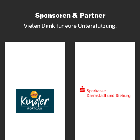
Bewegt und Kunterbunt
Sponsoren & Partner
Budo
Vielen Dank für eure Unterstützung.
Carneval
Deutsches Sportabzeichen
eSport Gruppe
Fitness und Freizeitsport
Faustball
Fußball
Handball
Leichtathletik
Radsport
Seniorensport