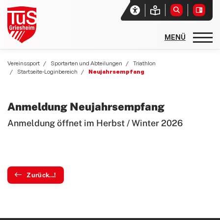
Startseite
Vereinssport
Sportarten und Abteilungen
Triathlon
Startseite-Loginbereich
Neujahrsempfang
Unser Verein
Aktuelles
Anmeldung Neujahrsempfang
Vereinssport
Anmeldung öffnet im Herbst / Winter 2026
Sport- und Freizeitangebote
Sportarten und Abteilungen
allgemeine Angebote
Zurück...!
Basketball
Rehasport