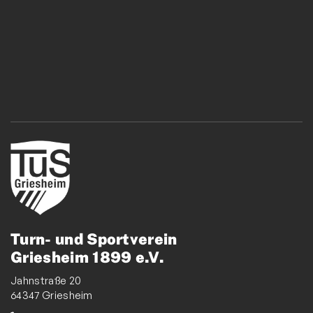
Startseite-Loginbereich
Trainingspläne Jugend
Downloads
Vereinsbekleidung Jugend Verleih
Neujahrsempfang
Arbeitsstunden Einreichen
Short-Track Helferverpflegung
Tus Triathlon Intern 2
Turnen
Turn- und Sportverein
Wettkampfturnen
Griesheim 1899 e.V.
Volleyball
Jahnstraße 20
Yoga
64347 Griesheim