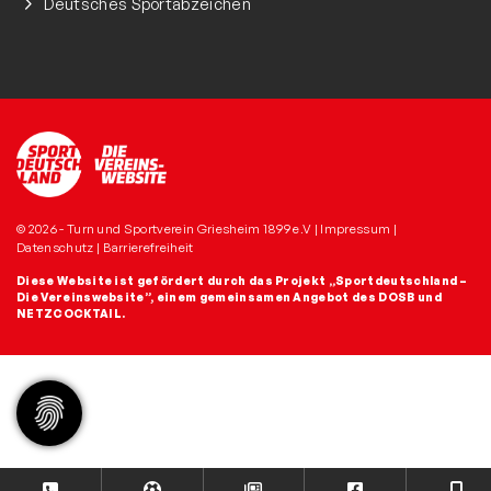
Deutsches Sportabzeichen
© 2026 - Turn und Sportverein Griesheim 1899 e.V |
Impressum
|
Datenschutz
|
Barrierefreiheit
Diese Website ist gefördert durch das Projekt
„Sportdeutschland –
Die Vereinswebsite”
, einem gemeinsamen Angebot des DOSB und
NETZCOCKTAIL.