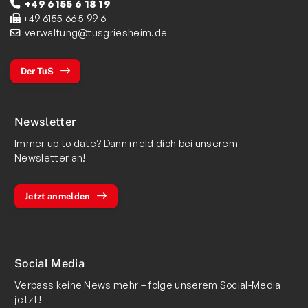
+49 6155 6 18 19
Zwiebelbühne
+49 6155 66 5 99 6
Mitglieder-Service
verwaltung@tusgriesheim.de
Verantwortung
Der TuS
Newsletter
Immer up to date? Dann meld dich bei unserem
Newsletter an!
Jetzt anmelden
Social Media
Verpass keine News mehr – folge unserem Social-Media
jetzt!