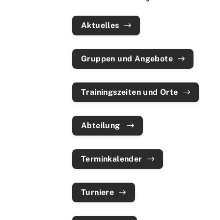
Sportangebote finden
Aktuelles
Unser Sportangebot
Sportsuche
Gruppen und Angebote
Deutsches Sportabzeichen
Trainingszeiten und Orte
Abteilung
Terminkalender
Turniere