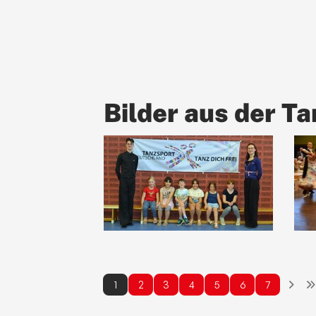
Bilder aus der T
1
2
3
4
5
6
7