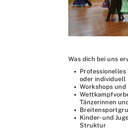
Mitglieder-Service
Ko
Downloads
Tu
Alles zur Mitgliedschaft
189
Fragen & Antworten
Jah
Vereinsapp
64
Vereinsshop
Was dich bei uns e
Professionelles
oder individuell
D
Workshops und 
Wettkampfvorber
Tänzerinnen un
Breitensportgr
Kinder- und Jug
Struktur