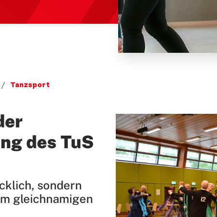
Tanzsport
der
ung des TuS
cklich, sondern
im gleichnamigen