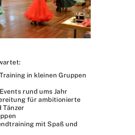
ntakt
rn und Sportverein Griesheim
9 e.V.
nstraße 20
347 Griesheim
+49 6155 6 18 19
rwartet:
verwaltung@tusgriesheim.de
 Training in kleinen Gruppen
eine Ansprechpartner
Events rund ums Jahr
eitung für ambitionierte
d Tänzer
uppen
endtraining mit Spaß und