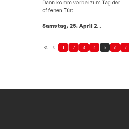
Dann komm vorbei zum Tag der
offenen Tür:
Samstag, 25. April 2
…
1
2
3
4
5
6
7