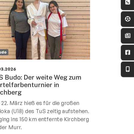
udo
03.2026
S Budo: Der weite Weg zum
rtelfarbenturnier in
rchberg
22. März hieß es für die großen
oka (U18) des TuS zeitig aufstehen.
ging ins 150 km entfernte Kirchberg
der Murr.