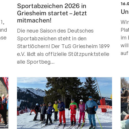
16.
Sportabzeichen 2026 in
Mitglieder-Service
Ko
Un
Griesheim startet – Jetzt
mitmachen!
Downloads
Tu
1,
Wir
Alles zur Mitgliedschaft
189
und
Pla
Die neue Saison des Deutsches
Fragen & Antworten
Jah
ase
im 
Sportabzeichen steht in den
Vereinsapp
64
wil
Startlöchern! Der TuS Griesheim 1899
Vereinsshop
auf
e.V. lädt als offizielle Stützpunktstelle
alle Sportbeg…
D