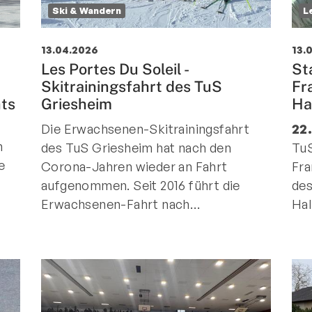
Ski & Wandern
L
13.04.2026
13.
Les Portes Du Soleil -
St
Skitrainingsfahrt des TuS
Fr
hts
Griesheim
Ha
Die Erwachsenen-Skitrainingsfahrt
22
h
des TuS Griesheim hat nach den
TuS
e
Corona-Jahren wieder an Fahrt
Fra
aufgenommen. Seit 2016 führt die
des
Erwachsenen-Fahrt nach…
Hal