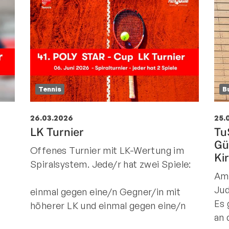
Tennis
B
26.03.2026
25.
LK Turnier
Tu
Gü
Offenes Turnier mit LK-Wertung im
Ki
Spiralsystem. Jede/r hat zwei Spiele:
Am 
Jud
einmal gegen eine/n Gegner/in mit
Es 
höherer LK und einmal gegen eine/n
an 