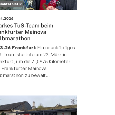
eichtathletik
04.2026
arkes TuS-Team beim
ankfurter Mainova
lbmarathon
.3.26 Frankfurt
Ein neunköpfiges
-Team startete am 22. März in
nkfurt, um die 21,0975 Kilometer
 Frankfurter Mainova
bmarathon zu bewält…