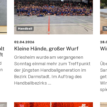
Handball
T
02.04.2026
28.
lt
Kleine Hände, großer Wurf
Wi
ft
Griesheim wurde am vergangenen
d
Sonntag einmal mehr zum Treffpunkt
Übe
in
der jüngsten Handballgeneration im
Sa
Bezirk Darmstadt. Im Auftrag des
get
Handballbezirks …
Win
spi