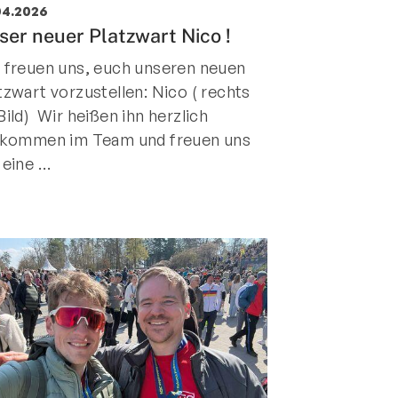
04.2026
ntakt
ser neuer Platzwart Nico !
rn und Sportverein Griesheim
 freuen uns, euch unseren neuen
9 e.V.
tzwart vorzustellen: Nico ( rechts
nstraße 20
Bild) Wir heißen ihn herzlich
347 Griesheim
lkommen im Team und freuen uns
 eine …
+49 6155 6 18 19
verwaltung@tusgriesheim.de
eine Ansprechpartner