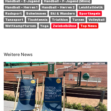
Handball – E-Jugend
Handball – F-Jugend (Minis)
Handball – Herren 1
Handball – Herren 2
Leichtathletik
Radsport
Schwimmen
Ski & Wandern
Sportkegeln
Tanzsport
Tischtennis
Triathlon
Turnen
Volleyball
Wettkampfturnen
Yoga
Zwiebelbühne
Top News
Weitere News