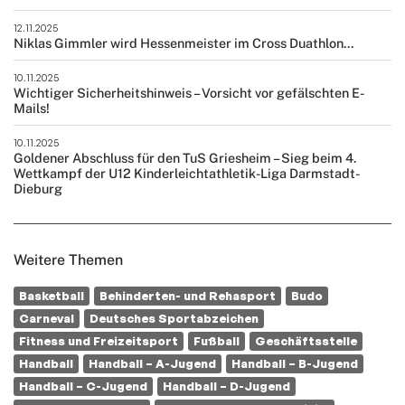
12.11.2025
Niklas Gimmler wird Hessenmeister im Cross Duathlon...
10.11.2025
Wichtiger Sicherheitshinweis – Vorsicht vor gefälschten E-
Mails!
10.11.2025
Goldener Abschluss für den TuS Griesheim – Sieg beim 4.
Wettkampf der U12 Kinderleichtathletik-Liga Darmstadt-
Dieburg
Weitere Themen
Basketball
Behinderten- und Rehasport
Budo
Carneval
Deutsches Sportabzeichen
Fitness und Freizeitsport
Fußball
Geschäftsstelle
Handball
Handball – A-Jugend
Handball – B-Jugend
Handball – C-Jugend
Handball – D-Jugend