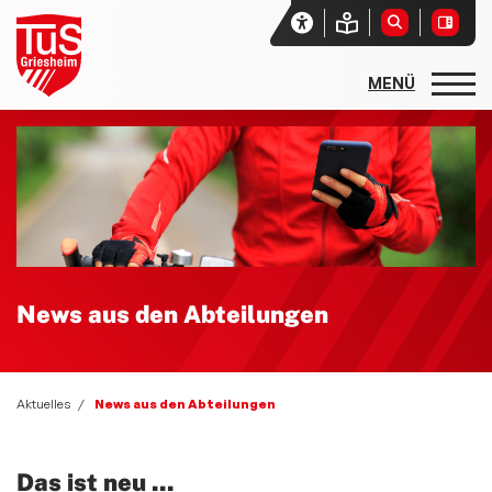
Startseite
Unser Verein
Aktuelles
Sport- und Spielfest 2026 - Sport und Spiel ohne Grenzen
News aus den Abteilungen
News aus den Abteilungen
Social-Media-News
Zwiebelmarkt 2025
Aktuelles
News aus den Abteilungen
Sportgebabbel - der Podcast des lsb h
Newsletter
Das ist neu ...