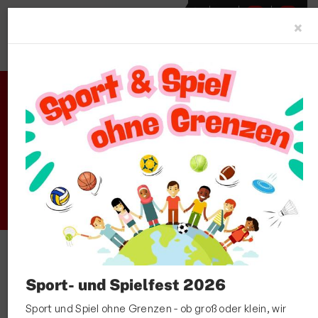
C
×
Startseite
Unser Verein
Aktuelles
Vereinssport
Sport- und Freizeitangebote
Sportarten und Abteilungen
Vereinssport
Sportarten und Abteilungen
Carneval
allgemeine Angebote
Basketball
Sport- und Spielfest 2026
Hie Schlott! 🎉
Rehasport
Sport und Spiel ohne Grenzen - ob groß oder klein, wir