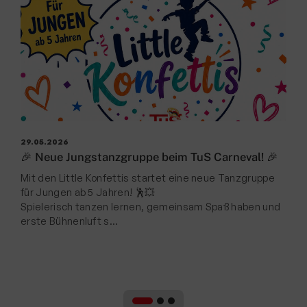
2
29.05.2026
J
🎉 Neue Jungstanzgruppe beim TuS Carneval! 🎉
A
Mit den Little Konfettis startet eine neue Tanzgruppe
J
für Jungen ab 5 Jahren! 🕺💥
s
Spielerisch tanzen lernen, gemeinsam Spaß haben und
erste Bühnenluft s…
D