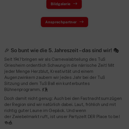
Faustball
Bildgalerie
Fußball
Ansprechpartner
Handball
Leichtathletik
Radsport
🎉 So bunt wie die 5. Jahreszeit – das sind wir! 🎭
Seniorensport
Seit 1947 bringen wir als Carnevalabteilung des TuS
Griesheim ordentlich Schwung in die närrische Zeit! Mit
Ski & Wandern
jeder Menge Herzblut, Kreativität und einem
Augenzwinkern zaubern wir jedes Jahr bei der TuS
Schwimmen
Sitzung und dem TuS Ball ein kunterbuntes
Sportkegeln
Bühnenprogramm. 💃🕺
Doch damit nicht genug: Auch bei den Fastnachtsumzügen
Tanzsport
der Region sind wir natürlich dabei. Laut, fröhlich und mit
richtig guter Laune im Gepäck. Und wenn
Tennis
der Zwiebelmarkt ruft, ist unser Partyzelt DER Place to be!
Tischtennis
🍻🎪