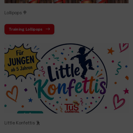
Lollipops 🍭
Training Lollipops
Little Konfettis 🕺