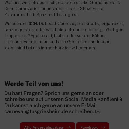
Was uns wirklich ausmacht? Unsere starke Gemeinschaft!
Triathlon
Denn Carneval ist für uns mehr als nur Show. Es ist
Turnen
Zusammenhalt, Spaß und Teamgeist.
Wir suchen DICH! Du liebst Carneval, bist kreativ, organisiert,
Wettkampfturnen
tanzbegeistert oder willst einfach nur Teil einer großartigen
Volleyball
Truppe sein? Egal ob auf, hinter oder vor der Bühne,
helfende Hände, neue und alte Gesichter und frische
Yoga
Ideen sind bei uns immer herzlich willkommen!
Zwiebelbühne
Mitglieder-Service
Verantwortung
Werde Teil von uns!
Du hast Fragen? Sprich uns gerne an oder
schreibe uns auf unseren Social Media Kanälen!📱
Du kannst auch gerne an unsere E-Mail
carneval@tusgriesheim.de schreiben. ✉️
Alle Ansprechpartner
Facebook