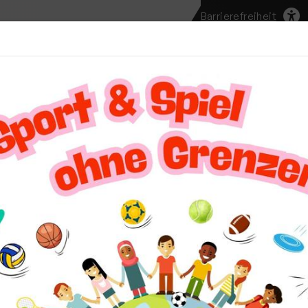
Barrierefreiheit
te
Unser Verein
Aktuelles
Vereinssport
Mi
Leichtathletik
Trainingszeiten
rainingszeiten