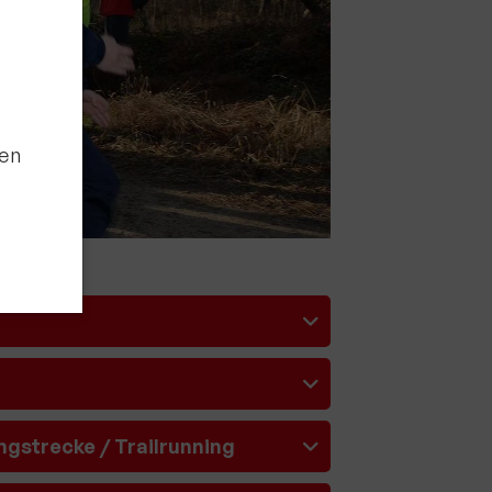
den
ntakt
rn und Sportverein Griesheim
9 e.V.
nstraße 20
ngstrecke / Trailrunning
347 Griesheim