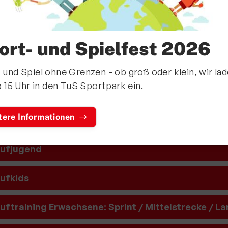
ort- und Spielfest 2026
 und Spiel ohne Grenzen - ob groß oder klein, wir la
b 15 Uhr in den TuS Sportpark ein.
tere Informationen
ufjugend
Mitglieder-Service
Ko
Downloads
Tu
ufkids
Alles zur Mitgliedschaft
189
Fragen & Antworten
Jah
uftraining Erwachsene: Sprint / Mittelstrecke / La
Vereinsapp
64
Vereinsshop