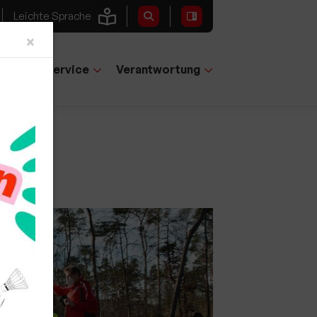
Leichte Sprache
Close
×
tglieder-Service
Verantwortung