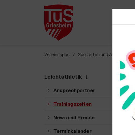
Startsei
Vereinssport
Sportarten und Abteilungen
T
Leichtathletik
Ansprechpartner
Trainingszeiten
News und Presse
Terminkalender