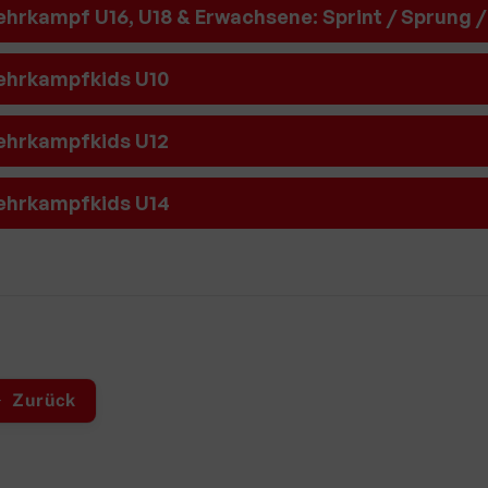
hrkampf U16, U18 & Erwachsene: Sprint / Sprung 
hrkampfkids U10
D
hrkampfkids U12
hrkampfkids U14
Zurück