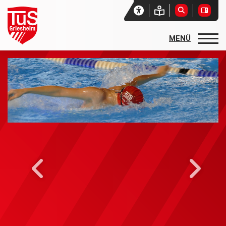
Startseite
Unser Verein
Aktuelles
Vereinssport
Sport- und Freizeitangebote
Sportarten und Abteilungen
allgemeine Angebote
Basketball
Rehasport