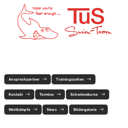
Ski & Wandern
Schwimmen
Wir suchen Dich!
Ansprechpartner
Trainingszeiten
Kontakt
Termine
Schwimmkurse
Ansprechpartner
Trainingszeiten
Freischwimmerkurs
Kontakt
Termine
Schwimmkurse
Aquafitness
Freistilkurs für Erwachsene
Wettkämpfe
News
Bildergalerie
Wettkämpfe