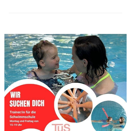
Aktuelles
Bildergalerie
Formulare
Sportkegeln
Tanzsport
Tennis
Tischtennis
Triathlon
Turnen
Wettkampfturnen
Volleyball
Yoga