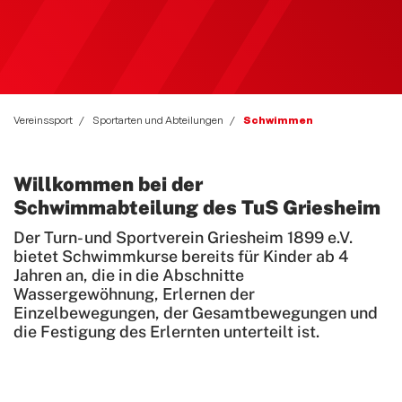
Bewegt und Kunterbunt
Budo
Carneval
Deutsches Sportabzeichen
Vereinssport
Sportarten und Abteilungen
Schwimmen
eSport Gruppe
Willkommen bei der
Fitness und Freizeitsport
Schwimmabteilung des TuS Griesheim
Faustball
Der Turn- und Sportverein Griesheim 1899 e.V.
Fußball
bietet Schwimmkurse bereits für Kinder ab 4
Jahren an, die in die Abschnitte
Handball
Wassergewöhnung, Erlernen der
Einzelbewegungen, der Gesamtbewegungen und
Leichtathletik
die Festigung des Erlernten unterteilt ist.
Radsport
Seniorensport