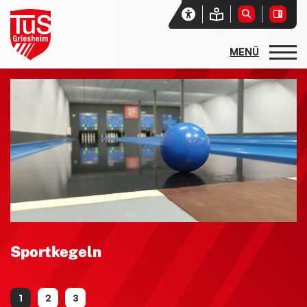
Startseite
Unser Verein
Aktuelles
Vereinssport
Sport- und Freizeitangebote
Sportarten und Abteilungen
allgemeine Angebote
Sportkegeln
Basketball
Rehasport