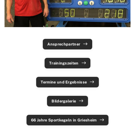
Ski & Wandern
Schwimmen
Sportkegeln
Ansprechpartner
Ansprechpartner
Trainingszeiten
Termine und Ergebnisse
Trainingszeiten
Aktuelles
Bildergalerie
Termine und Ergebnisse
Tanzsport
Bildergalerie
Tennis
Tischtennis
66 Jahre Sportkegeln in Griesheim
Triathlon