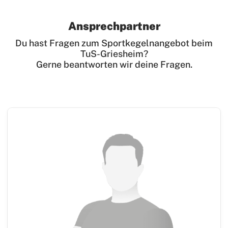
Turnen
Ansprechpartner
Wettkampfturnen
Du hast Fragen zum Sportkegelnangebot beim
Volleyball
TuS-Griesheim?
Yoga
Gerne beantworten wir deine Fragen.
Zwiebelbühne
Mitglieder-Service
Verantwortung