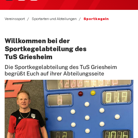
Bewegt und Kunterbunt
Budo
Vereinssport
Sportarten und Abteilungen
Sportkegeln
Carneval
Willkommen bei der
Deutsches Sportabzeichen
Sportkegelabteilung des
eSport Gruppe
TuS Griesheim
Fitness und Freizeitsport
Die Sportkegelabteilung des TuS Griesheim
begrüßt Euch auf ihrer Abteilungsseite
Faustball
Fußball
Handball
Leichtathletik
Radsport
Seniorensport