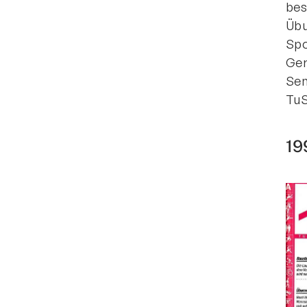
bes
Übu
Spo
Ger
Sen
TuS
19