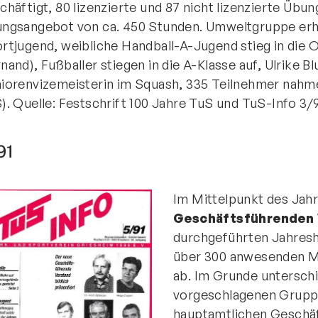
chäftigt, 80 lizenzierte und 87 nicht lizenzierte Übu
ngsangebot von ca. 450 Stunden. Umweltgruppe erhi
rtjugend, weibliche Handball-A-Jugend stieg in die O
nand), Fußballer stiegen in die A-Klasse auf, Ulrike
iorenvizemeisterin im Squash, 335 Teilnehmer nahm
). Quelle: Festschrift 100 Jahre TuS und TuS-Info 3/9
91
Im Mittelpunkt des Jahr
Geschäftsführenden
durchgeführten Jahres
über 300 anwesenden Mi
ab. Im Grunde unterschi
vorgeschlagenen Gruppe
hauptamtlichen Geschäf