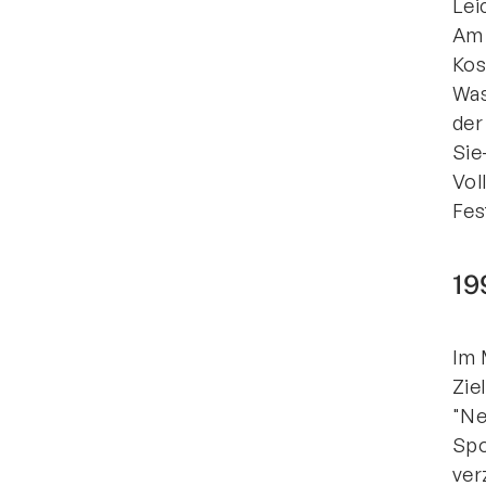
Lei
Am 
Kos
Was
der
Sie
Vol
Fes
19
Im 
Zie
"Ne
Spo
ver