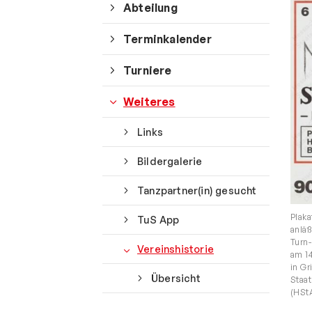
Abteilung
Terminkalender
Turniere
Weiteres
Links
Bildergalerie
Tanzpartner(in) gesucht
Plaka
TuS App
anläß
Turn-
Vereinshistorie
am 14
in Gr
Übersicht
Staa
(HStA
Quicklinks