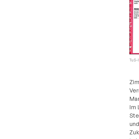
TuS-I
Zim
Ver
Mar
Im 
Ste
und
Zuk