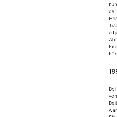
Kun
der
Hes
Tis
elf
Abt
Ein
För
19
Bei
von
Bei
war