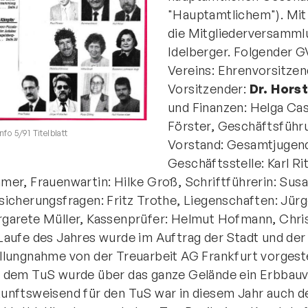
"Hauptamtlichem"). Mit 
die Mitgliederversamml
Idelberger. Folgender G
Vereins: Ehrenvorsitzend
Vorsitzender:
Dr. Horst
und Finanzen: Helga Cas
Förster, Geschäftsführu
nfo 5/91 Titelblatt
Vorstand: Gesamtjugendl
Geschäftsstelle: Karl Ri
mer, Frauenwartin: Hilke Groß, Schriftführerin: Su
sicherungsfragen: Fritz Trothe, Liegenschaften: Jür
garete Müller, Kassenprüfer: Helmut Hofmann, Chris
Laufe des Jahres wurde im Auftrag der Stadt und der
llungnahme von der Treuarbeit AG Frankfurt vorgeste
 dem TuS wurde über das ganze Gelände ein Erbbauv
unftsweisend für den TuS war in diesem Jahr auch d