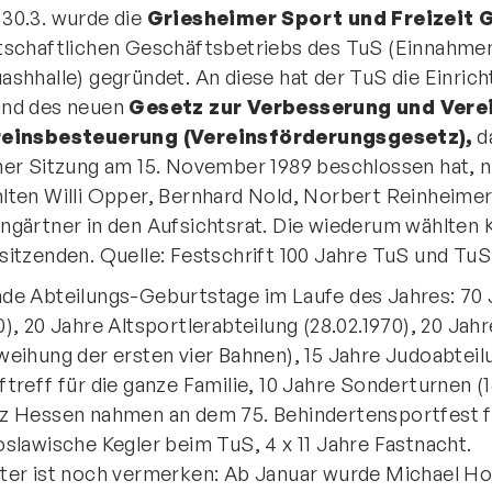
30.3. wurde die
Griesheimer Sport und Freizeit
tschaftlichen Geschäftsbetriebs des TuS (Einnahmen
ashhalle) gegründet. An diese hat der TuS die Einric
nd des neuen
Gesetz zur Verbesserung und Vere
reinsbesteuerung (Vereinsförderungsgesetz),
d
ner Sitzung am 15. November 1989 beschlossen hat, n
lten Willi Opper, Bernhard Nold, Norbert Reinheimer
ngärtner in den Aufsichtsrat. Die wiederum wählten 
sitzenden. Quelle: Festschrift 100 Jahre TuS und TuS
de Abteilungs-Geburtstage im Laufe des Jahres: 70 
0), 20 Jahre Altsportlerabteilung (28.02.1970), 20 Jah
weihung der ersten vier Bahnen), 15 Jahre Judoabteil
ftreff für die ganze Familie, 10 Jahre Sonderturnen 
z Hessen nahmen an dem 75. Behindertensportfest für
oslawische Kegler beim TuS, 4 x 11 Jahre Fastnacht.
ter ist noch vermerken: Ab Januar wurde Michael Hol