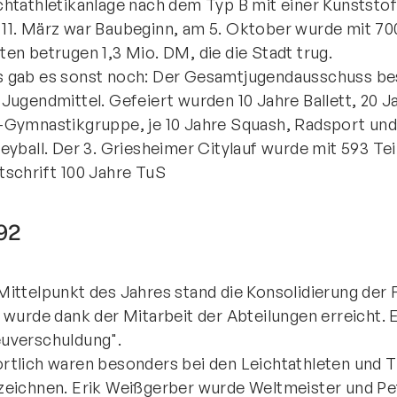
chtathletikanlage nach dem Typ B mit einer Kunststo
11. März war Baubeginn, am 5. Oktober wurde mit 700
ten betrugen 1,3 Mio. DM, die die Stadt trug.
 gab es sonst noch: Der Gesamtjugendausschuss besc
 Jugendmittel. Gefeiert wurden 10 Jahre Ballett, 20 
-Gymnastikgruppe, je 10 Jahre Squash, Radsport und 
leyball. Der 3. Griesheimer Citylauf wurde mit 593 T
tschrift 100 Jahre TuS
92
Mittelpunkt des Jahres stand die Konsolidierung der
l wurde dank der Mitarbeit der Abteilungen erreicht. 
uverschuldung".
rtlich waren besonders bei den Leichtathleten und Tr
zeichnen. Erik Weißgerber wurde Weltmeister und Pet