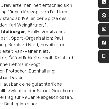
Dreiviertelmehrheit entschied sich
ung für das Konzept von Dr. Horst
V stand ab 1991 an der Spitze des
er: Karl Weingärtner, 1.
 Idelberger
, Stellv. Vorsitzende
pari, Sport-Organisation: Paul
ng: Bernhard Nold, Erweiterter
eiter: Ralf-Rainer Klatt,
tter, Öffentlichkeitsarbeit: Reinhard
sanne Liehmann-Vogt,
gen Frotscher, Buchhaltung:
tian Davids.
 Hausbank eine gutachterliche
llt. Zwischen der Staadt Griesheim
ertrag auf 99 Jahre abgeschlossen.
er Baubeginn einer