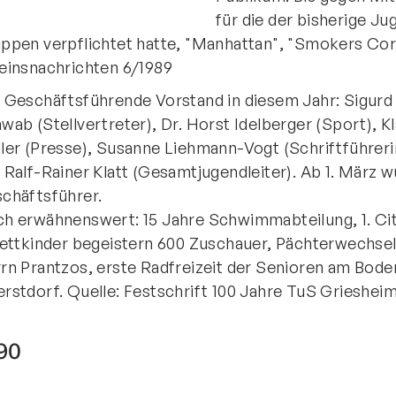
für die der bisherige Ju
Mitglieder-Service
Ko
ppen verpflichtet hatte, "Manhattan", "Smokers Corn
Downloads
Tu
einsnachrichten 6/1989
Alles zur Mitgliedschaft
189
 Geschäftsführende Vorstand in diesem Jahr: Sigurd Ko
Fragen & Antworten
Jah
wab (Stellvertreter), Dr. Horst Idelberger (Sport), 
Vereinsapp
64
ler (Presse), Susanne Liehmann-Vogt (Schriftführeri
Vereinsshop
 Ralf-Rainer Klatt (Gesamtjugendleiter). Ab 1. März
chäftsführer.
h erwähnenswert: 15 Jahre Schwimmabteilung, 1. Cit
lettkinder begeistern 600 Zuschauer, Pächterwechsel 
D
rn Prantzos, erste Radfreizeit der Senioren am Bod
rstdorf. Quelle: Festschrift 100 Jahre TuS Grieshei
90