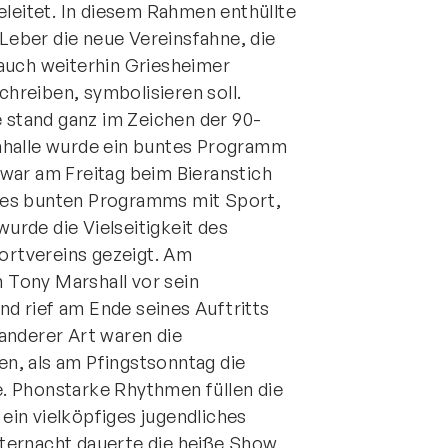
eleitet. In diesem Rahmen enthüllte
Leber die neue Vereinsfahne, die
 auch weiterhin Griesheimer
hreiben, symbolisieren soll.
stand ganz im Zeichen der 90-
enhalle wurde ein buntes Programm
 war am Freitag beim Bieranstich
nes bunten Programms mit Sport,
urde die Vielseitigkeit des
rtvereins gezeigt. Am
 Tony Marshall vor sein
d rief am Ende seines Auftritts
 anderer Art waren die
n, als am Pfingstsonntag die
. Phonstarke Rhythmen füllen die
ein vielköpfiges jugendliches
ternacht dauerte die heiße Show,