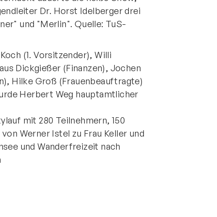
gendleiter Dr. Horst Idelberger drei
ntakt
er" und "Merlin". Quelle: TuS-
rn und Sportverein Griesheim
9 e.V.
ch (1. Vorsitzender), Willi
nstraße 20
Klaus Dickgießer (Finanzen), Jochen
347 Griesheim
n), Hilke Groß (Frauenbeauftragte)
+49 6155 6 18 19
 wurde Herbert Weg hauptamtlicher
verwaltung@tusgriesheim.de
ylauf mit 280 Teilnehmern, 150
von Werner Istel zu Frau Keller und
eine Ansprechpartner
ensee und Wanderfreizeit nach
m