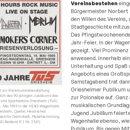
Vereinsbestehen
eing
Bürgermeister Norbert 
den Willen des Vereins,
Stadtgeschichte mitzusc
Das Pfingstwochenende 
Jahr-Feier. In der Wag
gezeigt. Viel Prominenz
anwesend. Innerhalb ei
Unterhaltung und Spaß w
Angebots eines Großspo
Samstagabend trat dann
Griesheimer Publikum un
t zur Rockmusikveranstaltung
lich des 90-jährigen Jubiläums des
zur Polonaise auf. Ganz
 und Sportvereins Griesheim (TUS)
musikalischen Grundlage
. Mai 1989 in der HEAG-Wagenhalle
iesheim, Quelle: Hessisches
Jugend Jubiläum feierte
tsarchiv Darmstadt, Plakatsammlung
Wagenhalle ebenso, wie 
D Bestand R 2 Nr. 2341)
Publikum. Bis gegen Mit