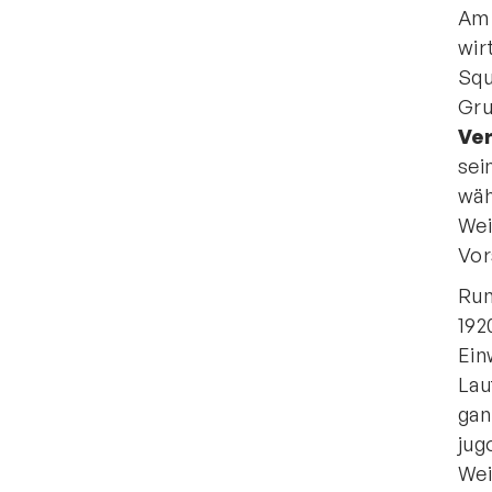
Am 
wir
Squ
Gru
Ve
sei
wäh
Wei
Vor
Run
192
Ein
Lau
gan
jug
Wei