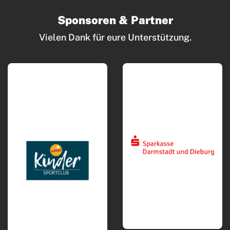
Ski & Wandern
Sponsoren & Partner
Schwimmen
Vielen Dank für eure Unterstützung.
Sportkegeln
Tanzsport
Aktuelles
Gruppen und Angebote
Trainingszeiten und Orte
Abteilung
Terminkalender
Turniere
Weiteres
Links