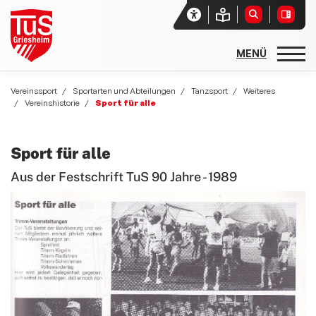
Startseite
Vereinssport
Sportarten und Abteilungen
Tanzsport
Weiteres
Vereinshistorie
Sport für alle
Unser Verein
Aktuelles
Sport für alle
Vereinssport
Aus der Festschrift TuS 90 Jahre - 1989
Sport- und Freizeitangebote
Sportarten und Abteilungen
allgemeine Angebote
Basketball
Rehasport