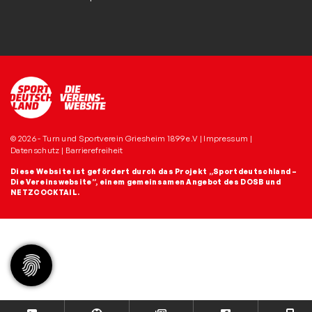
© 2026 - Turn und Sportverein Griesheim 1899 e.V |
Impressum
|
Datenschutz
|
Barrierefreiheit
Diese Website ist gefördert durch das Projekt
„Sportdeutschland –
Die Vereinswebsite”
, einem gemeinsamen Angebot des DOSB und
NETZCOCKTAIL.