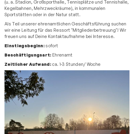
(u. a. Stadion, Großsporthalle, Tennisplätze und Tennishalle,
Freiwilliges Soziales Jahr
Kegelbahnen, Mehrzweckräume), in kommunalen
Sportstätten oder in der Natur statt.
Kooperation
Als Teil unserer ehrenamtlichen Geschäftsführung suchen
Spenden
wir eine Leitung für das Ressort "Mitgliederbetreuung"! Wir
freuen uns auf Deine Kontaktaufnahme bei Interesse.
TuS Restaurant
Einstiegsbeginn:
sofort
Sportstätten
Beschäftigungsart:
Ehrenamt
Vereinshistorie
Zeitlicher Aufwand:
ca. 1-3 Stunden/ Woche
Partner und Sponsoren
Aktuelles
Vereinssport
Mitglieder-Service
Verantwortung