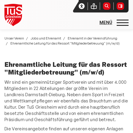
Startseite
Unser Verein
Jobs und Ehrenamt
Ehrenamt in der Vereinsführung
Ehrenamtliche Leitung für das Ressort "Mitgliederbetreuung" (m/w/d)
Unser Verein
Der TuS
Ehrenamtliche Leitung für das Ressort
Mitgliedschaft
"Mitgliederbetreuung" (m/w/d)
Jobs und Ehrenamt
Wir sind ein gemeinnütziger Sportverein und mit über 4.000
Mitgliedern in 22 Abteilungen der größte Verein im
Teil- und Vollzeitstellen
Landkreis Darmstadt-Dieburg. Neben dem Sport in Freizeit
und Wettkampf pflegen wir ebenfalls das Brauchtum und die
Ehrenamt in der Vereinsführung
Kultur. Der TuS Griesheim wird durch eine hauptberuflich
besetzte Geschäftsstelle und von einem ehrenamtlichen
Honorartätigkeit
Präsidium und Geschäftsführung geführt und betreut.
Ehrenamt in den Abteilungen
Die Vereinsangebote finden auf unseren eigenen Anlagen