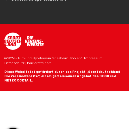
© 2026 - Turn und Sportverein Griesheim 1899 e.V |
Impressum
|
Datenschutz
|
Barrierefreiheit
Diese Website ist gefördert durch das Projekt
„Sportdeutschland –
Die Vereinswebsite”
, einem gemeinsamen Angebot des DOSB und
NETZCOCKTAIL.