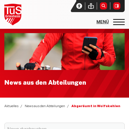
Startseite
Unser Verein
Aktuelles
Sport- und Spielfest 2026 - Sport und Spiel ohne Grenzen
News aus den Abteilungen
News aus den Abteilungen
Social-Media-News
Zwiebelmarkt 2025
Aktuelles
News aus den Abteilungen
Abgeräumt in Wolfskehlen
Sportgebabbel - der Podcast des lsb h
Newsletter