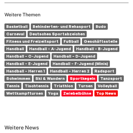
Weitere Themen
Basketball
Behinderten- und Rehasport
Budo
Carneval
Deutsches Sportabzeichen
Fitness und Freizeitsport
Fußball
Geschäftsstelle
Handball
Handball – A-Jugend
Handball – B-Jugend
Handball – C-Jugend
Handball – D-Jugend
Handball – E-Jugend
Handball – F-Jugend (Minis)
Handball – Herren 1
Handball – Herren 2
Radsport
Schwimmen
Ski & Wandern
Sportkegeln
Tanzsport
Tennis
Tischtennis
Triathlon
Turnen
Volleyball
Wettkampfturnen
Yoga
Zwiebelbühne
Top News
Weitere News