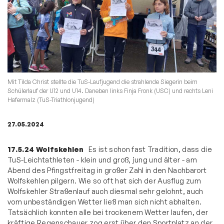
Mit Tilda Christ stellte die TuS-Laufjugend die strahlende Siegerin beim
Schülerlauf der U12 und U14. Daneben links Finja Fronk (USC) und rechts Leni
Hafermalz (TuS-Triathlonjugend)
27.05.2024
17.5.24
Wolfskehlen
Es ist schon fast Tradition, dass die
TuS-Leichtathleten - klein und groß, jung und älter - am
Abend des Pfingstfreitag in großer Zahl in den Nachbarort
Wolfskehlen pilgern. Wie so oft hat sich der Ausflug zum
Wolfskehler Straßenlauf auch diesmal sehr gelohnt, auch
vom unbeständigen Wetter ließ man sich nicht abhalten.
Tatsächlich konnten alle bei trockenem Wetter laufen, der
kräftige Regenschauer zog erst über den Sportplatz an der