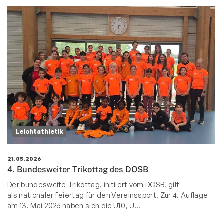
Leichtathletik
21.05.2026
4. Bundesweiter Trikottag des DOSB
Der bundesweite Trikottag, initiiert vom DOSB, gilt
als nationaler Feiertag für den Vereinssport.
Zur 4. Auflage
am 13. Mai 2026 haben sich die U10, U
…