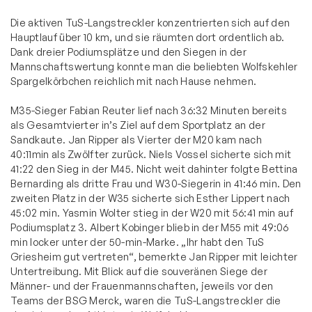
Die aktiven TuS-Langstreckler konzentrierten sich auf den
Hauptlauf über 10 km, und sie räumten dort ordentlich ab.
Dank dreier Podiumsplätze und den Siegen in der
Mannschaftswertung konnte man die beliebten Wolfskehler
Spargelkörbchen reichlich mit nach Hause nehmen.
M35-Sieger Fabian Reuter lief nach 36:32 Minuten bereits
als Gesamtvierter in’s Ziel auf dem Sportplatz an der
Sandkaute. Jan Ripper als Vierter der M20 kam nach
40:11min als Zwölfter zurück. Niels Vossel sicherte sich mit
41:22 den Sieg in der M45. Nicht weit dahinter folgte Bettina
Bernarding als dritte Frau und W30-Siegerin in 41:46 min. Den
zweiten Platz in der W35 sicherte sich Esther Lippert nach
45:02 min. Yasmin Wolter stieg in der W20 mit 56:41 min auf
Podiumsplatz 3. Albert Kobinger blieb in der M55 mit 49:06
min locker unter der 50-min-Marke. „Ihr habt den TuS
Griesheim gut vertreten“, bemerkte Jan Ripper mit leichter
Untertreibung. Mit Blick auf die souveränen Siege der
Männer- und der Frauenmannschaften, jeweils vor den
Teams der BSG Merck, waren die TuS-Langstreckler die