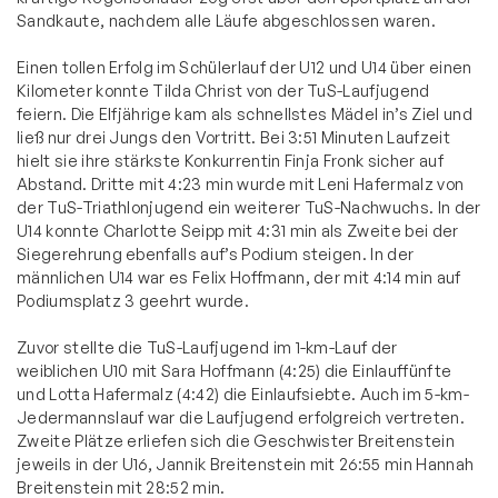
Sandkaute, nachdem alle Läufe abgeschlossen waren.
Einen tollen Erfolg im Schülerlauf der U12 und U14 über einen
Kilometer konnte Tilda Christ von der TuS-Laufjugend
feiern. Die Elfjährige kam als schnellstes Mädel in’s Ziel und
ließ nur drei Jungs den Vortritt. Bei 3:51 Minuten Laufzeit
hielt sie ihre stärkste Konkurrentin Finja Fronk sicher auf
Abstand. Dritte mit 4:23 min wurde mit Leni Hafermalz von
der TuS-Triathlonjugend ein weiterer TuS-Nachwuchs. In der
U14 konnte Charlotte Seipp mit 4:31 min als Zweite bei der
Siegerehrung ebenfalls auf’s Podium steigen. In der
männlichen U14 war es Felix Hoffmann, der mit 4:14 min auf
Podiumsplatz 3 geehrt wurde.
Zuvor stellte die TuS-Laufjugend im 1-km-Lauf der
weiblichen U10 mit Sara Hoffmann (4:25) die Einlauffünfte
und Lotta Hafermalz (4:42) die Einlaufsiebte. Auch im 5-km-
Jedermannslauf war die Laufjugend erfolgreich vertreten.
Zweite Plätze erliefen sich die Geschwister Breitenstein
jeweils in der U16, Jannik Breitenstein mit 26:55 min Hannah
Breitenstein mit 28:52 min.