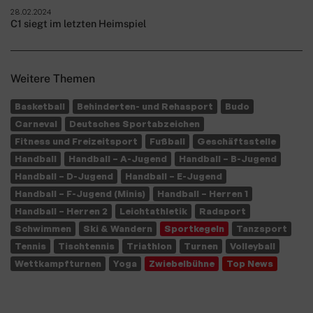
28.02.2024
C1 siegt im letzten Heimspiel
Weitere Themen
Basketball
Behinderten- und Rehasport
Budo
Carneval
Deutsches Sportabzeichen
Fitness und Freizeitsport
Fußball
Geschäftsstelle
Handball
Handball – A-Jugend
Handball – B-Jugend
Handball – D-Jugend
Handball – E-Jugend
Handball – F-Jugend (Minis)
Handball – Herren 1
Handball – Herren 2
Leichtathletik
Radsport
Schwimmen
Ski & Wandern
Sportkegeln
Tanzsport
Tennis
Tischtennis
Triathlon
Turnen
Volleyball
Wettkampfturnen
Yoga
Zwiebelbühne
Top News