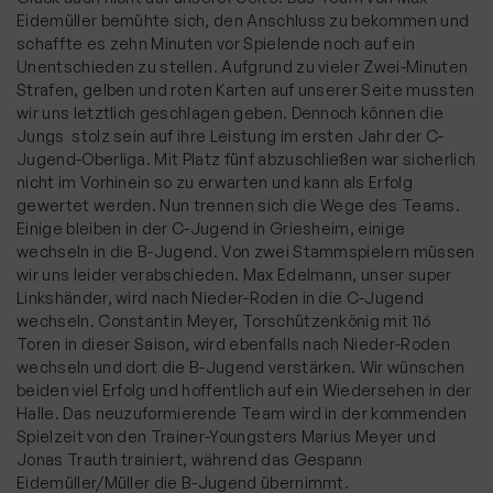
Eidemüller bemühte sich, den Anschluss zu bekommen und
schaffte es zehn Minuten vor Spielende noch auf ein
Unentschieden zu stellen. Aufgrund zu vieler Zwei-Minuten
Strafen, gelben und roten Karten auf unserer Seite mussten
wir uns letztlich geschlagen geben. Dennoch können die
Jungs stolz sein auf ihre Leistung im ersten Jahr der C-
Jugend-Oberliga. Mit Platz fünf abzuschließen war sicherlich
nicht im Vorhinein so zu erwarten und kann als Erfolg
gewertet werden. Nun trennen sich die Wege des Teams.
Einige bleiben in der C-Jugend in Griesheim, einige
wechseln in die B-Jugend. Von zwei Stammspielern müssen
wir uns leider verabschieden. Max Edelmann, unser super
Linkshänder, wird nach Nieder-Roden in die C-Jugend
wechseln. Constantin Meyer, Torschützenkönig mit 116
Toren in dieser Saison, wird ebenfalls nach Nieder-Roden
wechseln und dort die B-Jugend verstärken. Wir wünschen
beiden viel Erfolg und hoffentlich auf ein Wiedersehen in der
Halle. Das neuzuformierende Team wird in der kommenden
Spielzeit von den Trainer-Youngsters Marius Meyer und
Jonas Trauth trainiert, während das Gespann
Eidemüller/Müller die B-Jugend übernimmt.