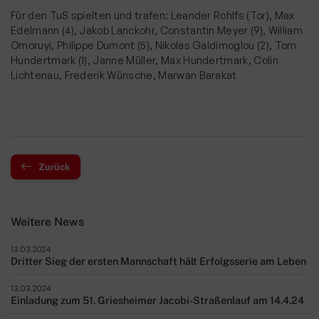
Für den TuS spielten und trafen: Leander Rohlfs (Tor), Max
Edelmann (4), Jakob Lanckohr, Constantin Meyer (9), William
Omoruyi, Philippe Dumont (5), Nikolas Galdimoglou (2), Tom
Hundertmark (1), Janne Müller, Max Hundertmark, Colin
Lichtenau, Frederik Wünsche, Marwan Barakat
Zurück
Weitere News
13.03.2024
Dritter Sieg der ersten Mannschaft hält Erfolgsserie am Leben
13.03.2024
Einladung zum 51. Griesheimer Jacobi-Straßenlauf am 14.4.24