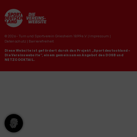
© 2026 - Turn und Sportverein Griesheim 1899 e.V |
Impressum
|
Datenschutz
|
Barrierefreiheit
Diese Website ist gefördert durch das Projekt
„Sportdeutschland –
Die Vereinswebsite”
, einem gemeinsamen Angebot des DOSB und
NETZCOCKTAIL.