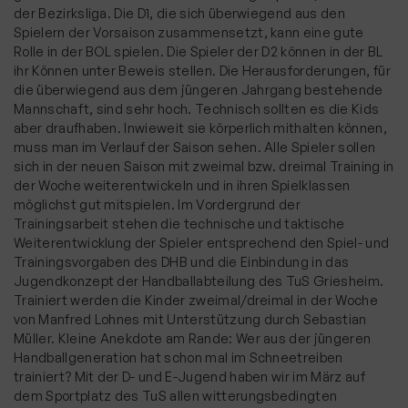
der Bezirksliga. Die D1, die sich überwiegend aus den
Spielern der Vorsaison zusammensetzt, kann eine gute
Rolle in der BOL spielen. Die Spieler der D2 können in der BL
ihr Können unter Beweis stellen. Die Herausforderungen, für
die überwiegend aus dem jüngeren Jahrgang bestehende
Mannschaft, sind sehr hoch. Technisch sollten es die Kids
aber draufhaben. Inwieweit sie körperlich mithalten können,
muss man im Verlauf der Saison sehen. Alle Spieler sollen
sich in der neuen Saison mit zweimal bzw. dreimal Training in
der Woche weiterentwickeln und in ihren Spielklassen
möglichst gut mitspielen. Im Vordergrund der
Trainingsarbeit stehen die technische und taktische
Weiterentwicklung der Spieler entsprechend den Spiel- und
Trainingsvorgaben des DHB und die Einbindung in das
Jugendkonzept der Handballabteilung des TuS Griesheim.
Trainiert werden die Kinder zweimal/dreimal in der Woche
von Manfred Lohnes mit Unterstützung durch Sebastian
Müller. Kleine Anekdote am Rande: Wer aus der jüngeren
Handballgeneration hat schon mal im Schneetreiben
trainiert? Mit der D- und E-Jugend haben wir im März auf
dem Sportplatz des TuS allen witterungsbedingten