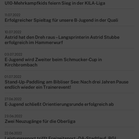
U10-Mehrkampfkids feiern Sieg in der KILA-Liga
11.07.2022
Erfolgreicher Spieltag für unsere B-Jugend in der Quali
10.07.2022
Astrid hat den Dreh raus – Langsprinterin Astrid Stubbe
erfolgreich im Hammerwurf
03.07.2022
E-Jugend wird Zweiter beim Schmucker-Cup in
Kirchbrombach
01.07.2022
Stand-Up-Paddling am Bibliser See: Nach drei Jahren Pause
endlich wieder ein Trainerevent!
27.06.2022
E-Jugend schließt Orientierungsrunde erfolgreich ab
23.06.2022
Zwei Neuzugänge für die Oberliga
22.06.2022
Leistungssport trifft Freizeitsport - DA-Stadtlauf, BGL,