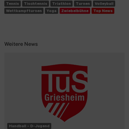
Tennis
Tischtennis
Triathlon
Turnen
Volleyball
Wettkampfturnen
Yoga
Zwiebelbühne
Top News
Weitere News
Handball – D-Jugend