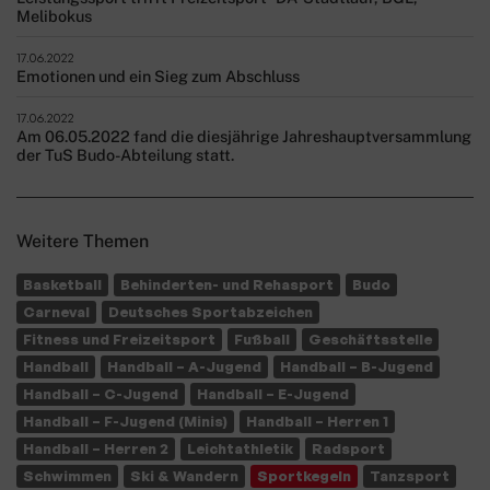
Melibokus
17.06.2022
Emotionen und ein Sieg zum Abschluss
17.06.2022
Am 06.05.2022 fand die diesjährige Jahreshauptversammlung
der TuS Budo-Abteilung statt.
Weitere Themen
Basketball
Behinderten- und Rehasport
Budo
Carneval
Deutsches Sportabzeichen
Fitness und Freizeitsport
Fußball
Geschäftsstelle
Handball
Handball – A-Jugend
Handball – B-Jugend
Handball – C-Jugend
Handball – E-Jugend
Handball – F-Jugend (Minis)
Handball – Herren 1
Handball – Herren 2
Leichtathletik
Radsport
Schwimmen
Ski & Wandern
Sportkegeln
Tanzsport