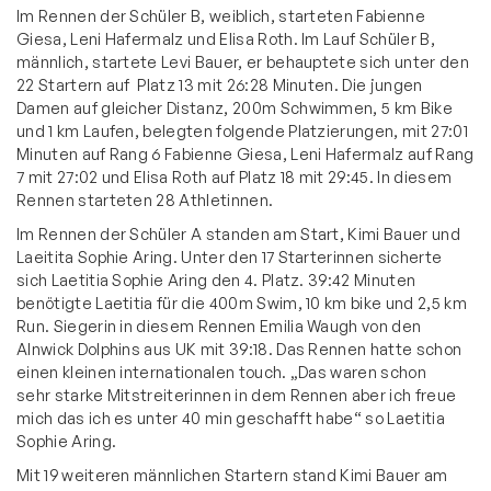
Im Rennen der Schüler B, weiblich, starteten Fabienne
Giesa, Leni Hafermalz und Elisa Roth. Im Lauf Schüler B,
männlich, startete Levi Bauer, er behauptete sich unter den
22 Startern auf Platz 13 mit 26:28 Minuten. Die jungen
Damen auf gleicher Distanz, 200m Schwimmen, 5 km Bike
und 1 km Laufen, belegten folgende Platzierungen, mit 27:01
Minuten auf Rang 6 Fabienne Giesa, Leni Hafermalz auf Rang
7 mit 27:02 und Elisa Roth auf Platz 18 mit 29:45. In diesem
Rennen starteten 28 Athletinnen.
Im Rennen der Schüler A standen am Start, Kimi Bauer und
Laeitita Sophie Aring. Unter den 17 Starterinnen sicherte
sich Laetitia Sophie Aring den 4. Platz. 39:42 Minuten
benötigte Laetitia für die 400m Swim, 10 km bike und 2,5 km
Run. Siegerin in diesem Rennen Emilia Waugh von den
Alnwick Dolphins aus UK mit 39:18. Das Rennen hatte schon
einen kleinen internationalen touch. „Das waren schon
sehr starke Mitstreiterinnen in dem Rennen aber ich freue
mich das ich es unter 40 min geschafft habe“ so Laetitia
Sophie Aring.
Mit 19 weiteren männlichen Startern stand Kimi Bauer am