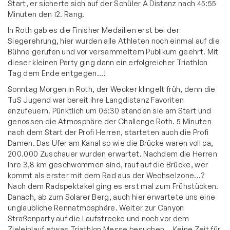
Start, er sicherte sich auf der Schüler A Distanz nach 45:55
Minuten den 12. Rang.
In Roth gab es die Finisher Medailien erst bei der
Siegerehrung, hier wurden alle Athleten noch einmal auf die
Bühne gerufen und vor versammeltem Publikum geehrt. Mit
dieser kleinen Party ging dann ein erfolgreicher Triathlon
Tag dem Ende entgegen...!
Sonntag Morgen in Roth, der Wecker klingelt früh, denn die
TuS Jugend war bereit ihre Langdistanz Favoriten
anzufeuern. Pünktlich um 06:30 standen sie am Start und
genossen die Atmosphäre der Challenge Roth. 5 Minuten
nach dem Start der Profi Herren, starteten auch die Profi
Damen. Das Ufer am Kanal so wie die Brücke waren voll ca,
200.000 Zuschauer wurden erwartet. Nachdem die Herren
Ihre 3,8 km geschwommen sind, rauf auf die Brücke, wer
kommt als erster mit dem Rad aus der Wechselzone...?
Nach dem Radspektakel ging es erst mal zum Frühstücken.
Danach, ab zum Solarer Berg, auch hier erwartete uns eine
unglaubliche Rennatmosphäre. Weiter zur Canyon
Straßenparty auf die Laufstrecke und noch vor dem
Zieleinlauf etwas Triathlon Messe besuchen... Keine Zeit für