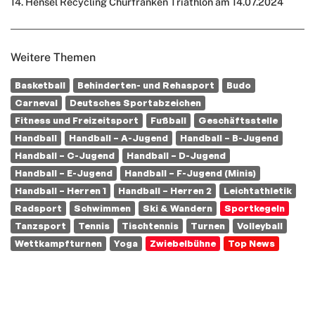
14. Hensel Recycling Churfranken Triathlon am 14.07.2024
Weitere Themen
Basketball
Behinderten- und Rehasport
Budo
Carneval
Deutsches Sportabzeichen
Fitness und Freizeitsport
Fußball
Geschäftsstelle
Handball
Handball – A-Jugend
Handball – B-Jugend
Handball – C-Jugend
Handball – D-Jugend
Handball – E-Jugend
Handball – F-Jugend (Minis)
Handball – Herren 1
Handball – Herren 2
Leichtathletik
Radsport
Schwimmen
Ski & Wandern
Sportkegeln
Tanzsport
Tennis
Tischtennis
Turnen
Volleyball
Wettkampfturnen
Yoga
Zwiebelbühne
Top News