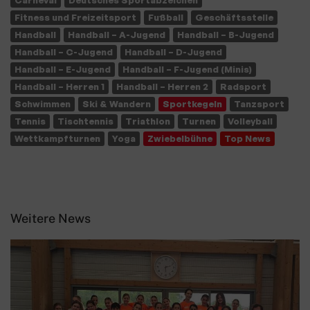
Fitness und Freizeitsport
Fußball
Geschäftsstelle
Handball
Handball – A-Jugend
Handball – B-Jugend
Handball – C-Jugend
Handball – D-Jugend
Handball – E-Jugend
Handball – F-Jugend (Minis)
Handball – Herren 1
Handball – Herren 2
Radsport
Schwimmen
Ski & Wandern
Sportkegeln
Tanzsport
Tennis
Tischtennis
Triathlon
Turnen
Volleyball
Wettkampfturnen
Yoga
Zwiebelbühne
Top News
Weitere News