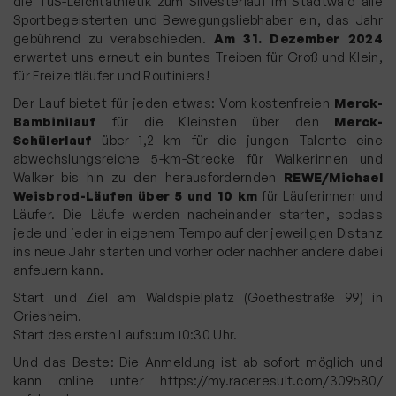
die TuS-Leichtathletik zum Silvesterlauf im Stadtwald alle
Sportbegeisterten und Bewegungsliebhaber ein, das Jahr
gebührend zu verabschieden.
Am 31. Dezember 2024
erwartet uns erneut ein buntes Treiben für Groß und Klein,
für Freizeitläufer und Routiniers!
Der Lauf bietet für jeden etwas: Vom kostenfreien
Merck-
Bambinilauf
für die Kleinsten über den
Merck-
Schülerlauf
über 1,2 km für die jungen Talente eine
abwechslungsreiche 5-km-Strecke für Walkerinnen und
Walker bis hin zu den herausfordernden
REWE/Michael
Weisbrod-Läufen über 5 und 10 km
für Läuferinnen und
Läufer. Die Läufe werden nacheinander starten, sodass
jede und jeder in eigenem Tempo auf der jeweiligen Distanz
ins neue Jahr starten und vorher oder nachher andere dabei
anfeuern kann.
Start und Ziel am Waldspielplatz (Goethestraße 99) in
Griesheim.
Start des ersten Laufs:um 10:30 Uhr.
Und das Beste: Die Anmeldung ist ab sofort möglich und
kann online unter
https://my.raceresult.com/309580/