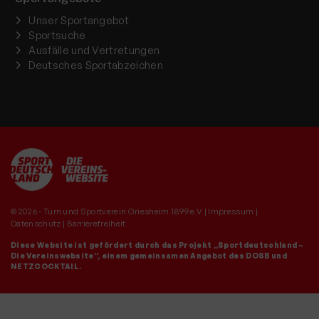
Unser Sportangebot
Sportsuche
Ausfälle und Vertretungen
Deutsches Sportabzeichen
© 2026 - Turn und Sportverein Griesheim 1899 e.V |
Impressum
|
Datenschutz
|
Barrierefreiheit
Diese Website ist gefördert durch das Projekt
„Sportdeutschland –
Die Vereinswebsite”
, einem gemeinsamen Angebot des DOSB und
NETZCOCKTAIL.