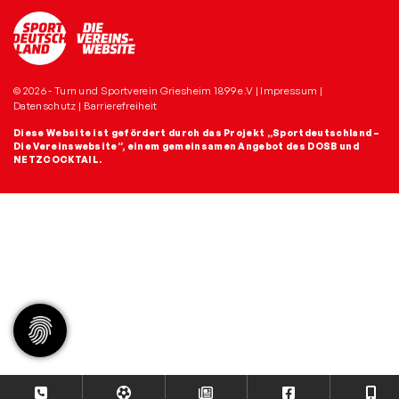
© 2026 - Turn und Sportverein Griesheim 1899 e.V |
Impressum
|
Datenschutz
|
Barrierefreiheit
Diese Website ist gefördert durch das Projekt
„Sportdeutschland –
Die Vereinswebsite”
, einem gemeinsamen Angebot des DOSB und
NETZCOCKTAIL.