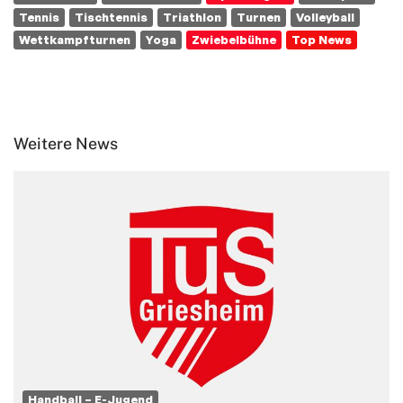
Tennis
Tischtennis
Triathlon
Turnen
Volleyball
Wettkampfturnen
Yoga
Zwiebelbühne
Top News
Weitere News
Handball – E-Jugend