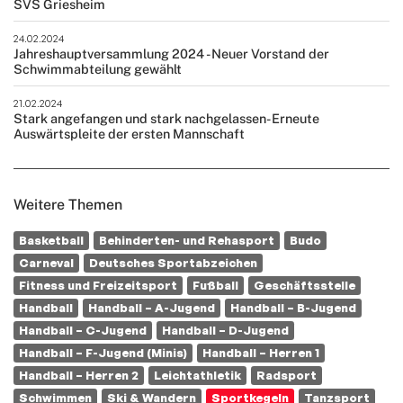
SVS Griesheim
24.02.2024
Jahreshauptversammlung 2024 - Neuer Vorstand der
Schwimmabteilung gewählt
21.02.2024
Stark angefangen und stark nachgelassen- Erneute
Auswärtspleite der ersten Mannschaft
Weitere Themen
Basketball
Behinderten- und Rehasport
Budo
Carneval
Deutsches Sportabzeichen
Fitness und Freizeitsport
Fußball
Geschäftsstelle
Handball
Handball – A-Jugend
Handball – B-Jugend
Handball – C-Jugend
Handball – D-Jugend
Handball – F-Jugend (Minis)
Handball – Herren 1
Handball – Herren 2
Leichtathletik
Radsport
Schwimmen
Ski & Wandern
Sportkegeln
Tanzsport