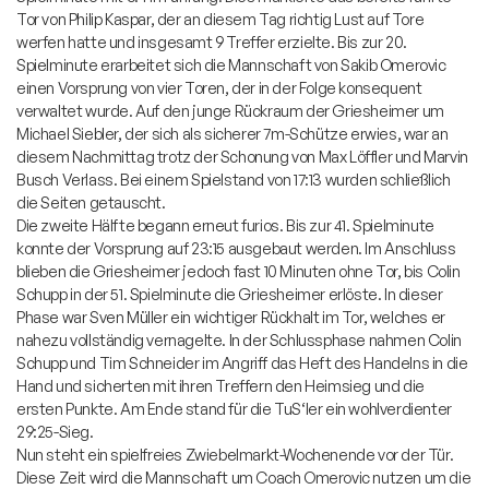
Tor von Philip Kaspar, der an diesem Tag richtig Lust auf Tore
werfen hatte und insgesamt 9 Treffer erzielte. Bis zur 20.
Spielminute erarbeitet sich die Mannschaft von Sakib Omerovic
einen Vorsprung von vier Toren, der in der Folge konsequent
verwaltet wurde. Auf den junge Rückraum der Griesheimer um
Michael Siebler, der sich als sicherer 7m-Schütze erwies, war an
diesem Nachmittag trotz der Schonung von Max Löffler und Marvin
Busch Verlass. Bei einem Spielstand von 17:13 wurden schließlich
die Seiten getauscht.
Die zweite Hälfte begann erneut furios. Bis zur 41. Spielminute
konnte der Vorsprung auf 23:15 ausgebaut werden. Im Anschluss
blieben die Griesheimer jedoch fast 10 Minuten ohne Tor, bis Colin
Schupp in der 51. Spielminute die Griesheimer erlöste. In dieser
Phase war Sven Müller ein wichtiger Rückhalt im Tor, welches er
nahezu vollständig vernagelte. In der Schlussphase nahmen Colin
Schupp und Tim Schneider im Angriff das Heft des Handelns in die
Hand und sicherten mit ihren Treffern den Heimsieg und die
ersten Punkte. Am Ende stand für die TuS‘ler ein wohlverdienter
29:25-Sieg.
Nun steht ein spielfreies Zwiebelmarkt-Wochenende vor der Tür.
Diese Zeit wird die Mannschaft um Coach Omerovic nutzen um die