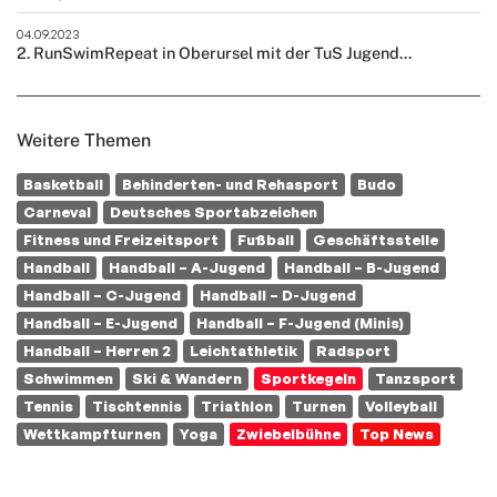
04.09.2023
2. RunSwimRepeat in Oberursel mit der TuS Jugend...
Weitere Themen
Basketball
Behinderten- und Rehasport
Budo
Carneval
Deutsches Sportabzeichen
Fitness und Freizeitsport
Fußball
Geschäftsstelle
Handball
Handball – A-Jugend
Handball – B-Jugend
Handball – C-Jugend
Handball – D-Jugend
Handball – E-Jugend
Handball – F-Jugend (Minis)
Handball – Herren 2
Leichtathletik
Radsport
Schwimmen
Ski & Wandern
Sportkegeln
Tanzsport
Tennis
Tischtennis
Triathlon
Turnen
Volleyball
Wettkampfturnen
Yoga
Zwiebelbühne
Top News