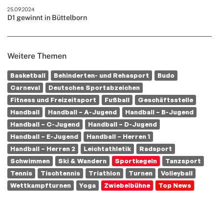
25.09.2024
D1 gewinnt in Büttelborn
Weitere Themen
Basketball
Behinderten- und Rehasport
Budo
Carneval
Deutsches Sportabzeichen
Fitness und Freizeitsport
Fußball
Geschäftsstelle
Handball
Handball – A-Jugend
Handball – B-Jugend
Handball – C-Jugend
Handball – D-Jugend
Handball – E-Jugend
Handball – Herren 1
Handball – Herren 2
Leichtathletik
Radsport
Schwimmen
Ski & Wandern
Sportkegeln
Tanzsport
Tennis
Tischtennis
Triathlon
Turnen
Volleyball
Wettkampfturnen
Yoga
Zwiebelbühne
Top News