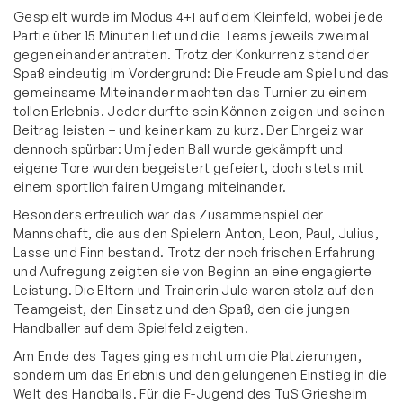
Gespielt wurde im Modus 4+1 auf dem Kleinfeld, wobei jede
Partie über 15 Minuten lief und die Teams jeweils zweimal
gegeneinander antraten. Trotz der Konkurrenz stand der
Spaß eindeutig im Vordergrund: Die Freude am Spiel und das
gemeinsame Miteinander machten das Turnier zu einem
tollen Erlebnis. Jeder durfte sein Können zeigen und seinen
Beitrag leisten – und keiner kam zu kurz. Der Ehrgeiz war
dennoch spürbar: Um jeden Ball wurde gekämpft und
eigene Tore wurden begeistert gefeiert, doch stets mit
einem sportlich fairen Umgang miteinander.
Besonders erfreulich war das Zusammenspiel der
Mannschaft, die aus den Spielern Anton, Leon, Paul, Julius,
Lasse und Finn bestand. Trotz der noch frischen Erfahrung
und Aufregung zeigten sie von Beginn an eine engagierte
Leistung. Die Eltern und Trainerin Jule waren stolz auf den
Teamgeist, den Einsatz und den Spaß, den die jungen
Handballer auf dem Spielfeld zeigten.
Am Ende des Tages ging es nicht um die Platzierungen,
sondern um das Erlebnis und den gelungenen Einstieg in die
Welt des Handballs. Für die F-Jugend des TuS Griesheim