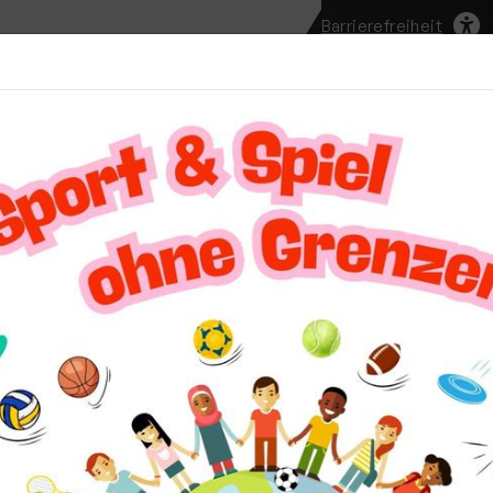
Barrierefreiheit
te
Unser Verein
Aktuelles
Vereinssport
Mi
teilungen
Griesheimer Tischtennis-Stadtmeisterschaften 2026