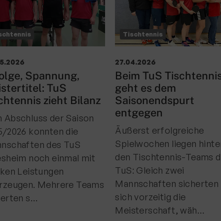
schtennis
Tischtennis
05.2026
27.04.2026
olge, Spannung,
Beim TuS Tischtenni
stertitel: TuS
geht es dem
chtennis zieht Bilanz
Saisonendspurt
entgegen
 Abschluss der Saison
Äußerst erfolgreiche
5/2026 konnten die
Spielwochen liegen hinte
nschaften des TuS
den Tischtennis-Teams 
esheim noch einmal mit
TuS: Gleich zwei
rken Leistungen
Mannschaften sicherten
rzeugen. Mehrere Teams
sich vorzeitig die
herten s…
Meisterschaft, wäh…