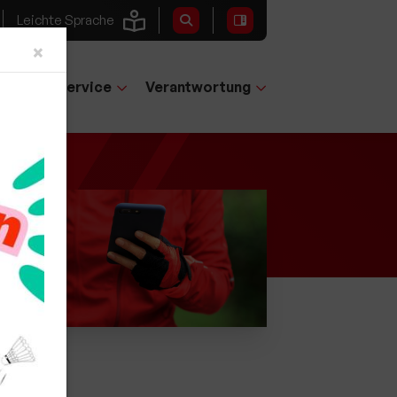
Leichte Sprache
Close
×
tglieder-Service
Verantwortung