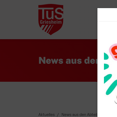
Startsei
News aus den Ab
Aktuelles
News aus den Abteilungen