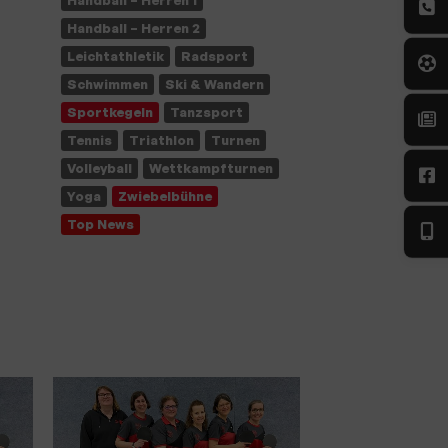
Handball – Herren 1
Handball – Herren 2
Leichtathletik
Radsport
Schwimmen
Ski & Wandern
Sportkegeln
Tanzsport
Tennis
Triathlon
Turnen
Volleyball
Wettkampfturnen
Yoga
Zwiebelbühne
Top News