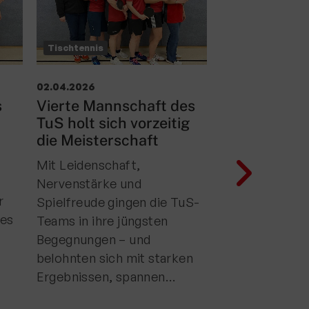
Tischtennis
Tischtennis
02.04.2026
25.03.2026
s
Vierte Mannschaft des
Starke Leis
TuS holt sich vorzeitig
TuS Jugend
die Meisterschaft
sichern Spit
Mit Leidenschaft,
Die
Nervenstärke und
Nachwuchsma
r
Spielfreude gingen die TuS-
des TuS Gries
des
Teams in ihre jüngsten
auf eine beei
Begegnungen – und
Woche zurück.
belohnten sich mit starken
Jugend 15 als a
Ergebnissen, spannen…
Jugend 19 über