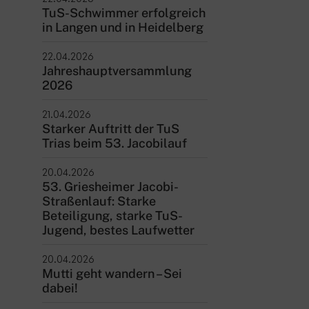
TuS-Schwimmer erfolgreich
ntakt
in Langen und in Heidelberg
rn und Sportverein Griesheim
22.04.2026
9 e.V.
Jahreshauptversammlung
nstraße 20
2026
347 Griesheim
21.04.2026
+49 6155 6 18 19
Starker Auftritt der TuS
Trias beim 53. Jacobilauf
verwaltung@tusgriesheim.de
20.04.2026
53. Griesheimer Jacobi-
eine Ansprechpartner
Straßenlauf: Starke
Beteiligung, starke TuS-
Jugend, bestes Laufwetter
20.04.2026
Mutti geht wandern – Sei
dabei!