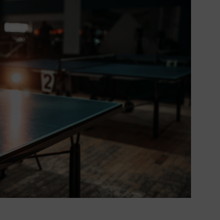
Mitglieder-Service
Ko
Downloads
Tu
Alles zur Mitgliedschaft
189
Fragen & Antworten
Jah
Vereinsapp
64
Vereinsshop
D