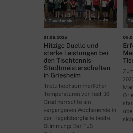
Tischtennis
Ti
31.05.2026
05.
Hitzige Duelle und
Erf
starke Leistungen bei
Mei
den Tischtennis-
Tis
Stadtmeisterschaften
Zum
in Griesheim
202
Trotz hochsommerlicher
Man
Temperaturen von fast 30
Gri
Grad herrschte am
sta
vergangenen Wochenende in
übe
der Hegelsberghalle beste
sic
Stimmung: Der TuS