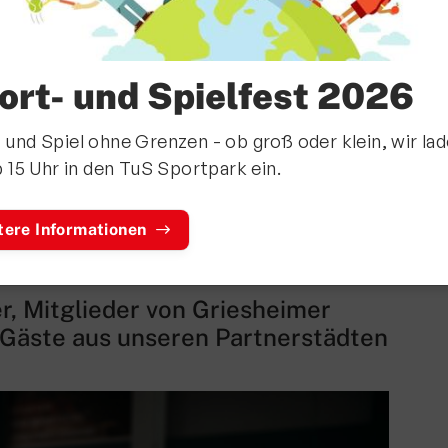
ort- und Spielfest 2026
 und Spiel ohne Grenzen - ob groß oder klein, wir la
b 15 Uhr in den TuS Sportpark ein.
htennis-
tere Informationen
aften 2026
r, Mitglieder von Griesheimer
 Gäste aus unseren Partnerstädten