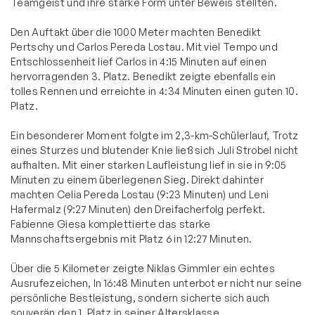
Teamgeist und ihre starke Form unter Beweis stellten.
Den Auftakt über die 1000 Meter machten Benedikt
Pertschy und Carlos Pereda Lostau. Mit viel Tempo und
Entschlossenheit lief Carlos in 4:15 Minuten auf einen
hervorragenden 3. Platz. Benedikt zeigte ebenfalls ein
tolles Rennen und erreichte in 4:34 Minuten einen guten 10.
Platz.
Ein besonderer Moment folgte im 2,3-km-Schülerlauf, Trotz
eines Sturzes und blutender Knie ließ sich Juli Strobel nicht
aufhalten. Mit einer starken Laufleistung lief in sie in 9:05
Minuten zu einem überlegenen Sieg. Direkt dahinter
machten Celia Pereda Lostau (9:23 Minuten) und Leni
Hafermalz (9:27 Minuten) den Dreifacherfolg perfekt.
Fabienne Giesa komplettierte das starke
Mannschaftsergebnis mit Platz 6 in 12:27 Minuten.
Über die 5 Kilometer zeigte Niklas Gimmler ein echtes
Ausrufezeichen, In 16:48 Minuten unterbot er nicht nur seine
persönliche Bestleistung, sondern sicherte sich auch
souverän den 1. Platz in seiner Altersklasse.