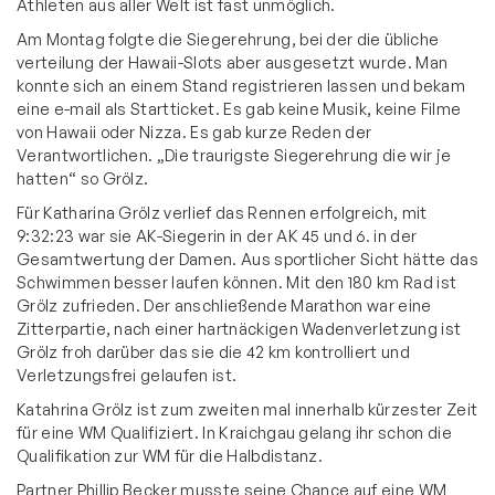
Athleten aus aller Welt ist fast unmöglich.
Am Montag folgte die Siegerehrung, bei der die übliche
verteilung der Hawaii-Slots aber ausgesetzt wurde. Man
konnte sich an einem Stand registrieren lassen und bekam
eine e-mail als Startticket. Es gab keine Musik, keine Filme
von Hawaii oder Nizza. Es gab kurze Reden der
Verantwortlichen. „Die traurigste Siegerehrung die wir je
hatten“ so Grölz.
Für Katharina Grölz verlief das Rennen erfolgreich, mit
9:32:23 war sie AK-Siegerin in der AK 45 und 6. in der
Gesamtwertung der Damen. Aus sportlicher Sicht hätte das
Schwimmen besser laufen können. Mit den 180 km Rad ist
Grölz zufrieden. Der anschließende Marathon war eine
Zitterpartie, nach einer hartnäckigen Wadenverletzung ist
Grölz froh darüber das sie die 42 km kontrolliert und
Verletzungsfrei gelaufen ist.
Katahrina Grölz ist zum zweiten mal innerhalb kürzester Zeit
für eine WM Qualifiziert. In Kraichgau gelang ihr schon die
Qualifikation zur WM für die Halbdistanz.
Partner Phillip Becker musste seine Chance auf eine WM