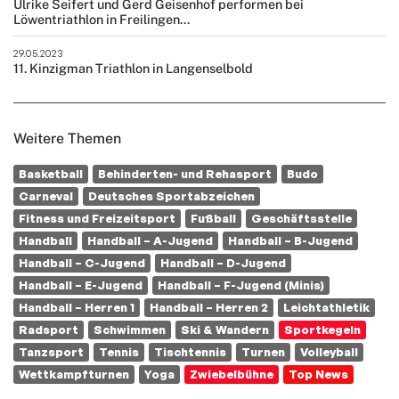
Ulrike Seifert und Gerd Geisenhof performen bei
Löwentriathlon in Freilingen...
29.05.2023
11. Kinzigman Triathlon in Langenselbold
Weitere Themen
Basketball
Behinderten- und Rehasport
Budo
Carneval
Deutsches Sportabzeichen
Fitness und Freizeitsport
Fußball
Geschäftsstelle
Handball
Handball – A-Jugend
Handball – B-Jugend
Handball – C-Jugend
Handball – D-Jugend
Handball – E-Jugend
Handball – F-Jugend (Minis)
Handball – Herren 1
Handball – Herren 2
Leichtathletik
Radsport
Schwimmen
Ski & Wandern
Sportkegeln
Tanzsport
Tennis
Tischtennis
Turnen
Volleyball
Wettkampfturnen
Yoga
Zwiebelbühne
Top News