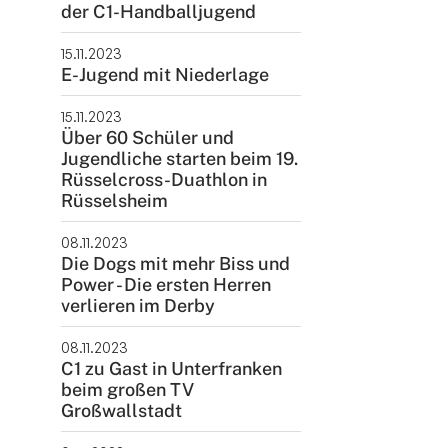
der C1-Handballjugend
ntakt
15.11.2023
rn und Sportverein Griesheim
E-Jugend mit Niederlage
9 e.V.
15.11.2023
nstraße 20
Über 60 Schüler und
347 Griesheim
Jugendliche starten beim 19.
Rüsselcross-Duathlon in
+49 6155 6 18 19
Rüsselsheim
verwaltung@tusgriesheim.de
08.11.2023
Die Dogs mit mehr Biss und
eine Ansprechpartner
Power - Die ersten Herren
verlieren im Derby
08.11.2023
C1 zu Gast in Unterfranken
beim großen TV
Großwallstadt