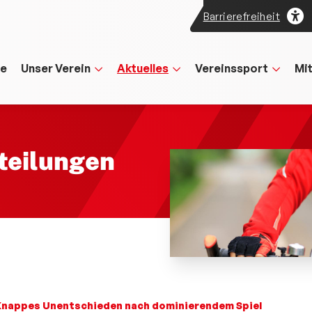
Barrierefreiheit
te
Unser Verein
Aktuelles
Vereinssport
Mi
teilungen
Knappes Unentschieden nach dominierendem Spiel