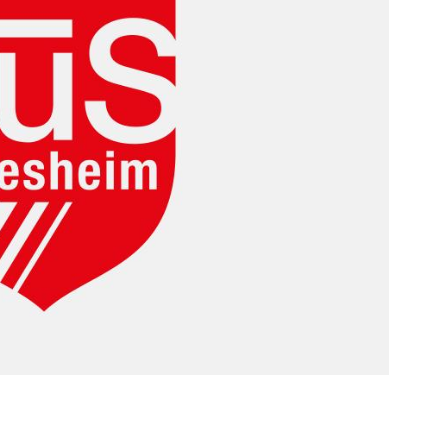
Mitglieder-Service
Ko
Downloads
Tu
Alles zur Mitgliedschaft
189
Fragen & Antworten
Jah
Vereinsapp
64
Vereinsshop
D