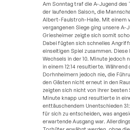
Am Sonntag traf die A-Jugend des 
der laufenden Saison, die Mannsch
Albert-Faulstroh-Halle. Mit einem v
vergangenen Siege ging unsere A-Ju
Griesheimer zeigte sich somit schon
Dabei fügten sich schnelles Angrif
einseitigen Spiel zusammen. Diese
Wechsels in der 10. Minute jedoch 
in einem 12:14 resultierte. Während
Dorhnheimern jedoch nie, die Führ
den Gästen nicht erneut in den Raus
zeigten sich nicht von ihrer besten 
Minute knapp und resultierte in ei
enttäuschendem Unentschieden 31:31
für sich zu entscheiden, was anges
erwartende Ausgang war. Allerdings
Torhüter erwähnt werden, ohne die 