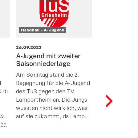
Handball – A-Jugend
Handball – A-Ju
26.09.2022
19.09.2022
A-Jugend mit zweiter
A-Jugend ver
Saisonniederlage
Auftakt deut
Am Sonntag stand die 2.
Die A-Jugend d
g
Begegnung für die A-Jugend
am Sonntag am
 in
des TuS gegen den TV
Spieltag in der
Lampertheim an. Die Jungs
Bezirksoberliga
wussten nicht wirklich, was
Rüsselsheim an
Es
auf sie zukommt, da Lamp…
auf die HSG
inn
Rüsselsheim/
nig…