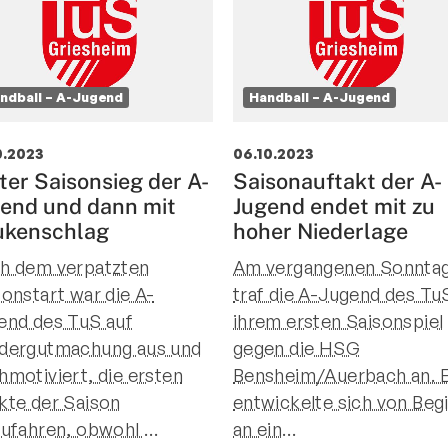
ndball – A-Jugend
Handball – A-Jugend
0.2023
06.10.2023
ter Saisonsieg der A-
Saisonauftakt der A-
end und dann mit
Jugend endet mit zu
ukenschlag
hoher Niederlage
h dem verpatzten
Am vergangenen Sonnta
sonstart war die A-
traf die A-Jugend des TuS
end des TuS auf
ihrem ersten Saisonspiel
dergutmachung aus und
gegen die HSG
hmotiviert, die ersten
Bensheim/Auerbach an. 
kte der Saison
entwickelte sich von Beg
zufahren, obwohl
…
an ein
…