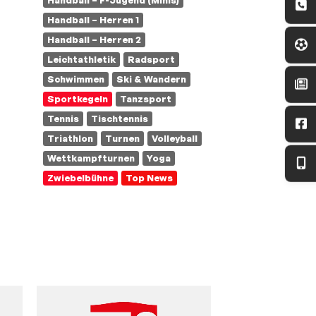
Handball – F-Jugend (Minis)
Handball – Herren 1
Handball – Herren 2
Leichtathletik
Radsport
Schwimmen
Ski & Wandern
Sportkegeln
Tanzsport
Tennis
Tischtennis
Triathlon
Turnen
Volleyball
Wettkampfturnen
Yoga
Zwiebelbühne
Top News