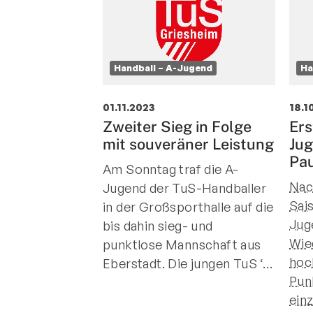
Handball – A-Jugend
Ha
01.11.2023
18.1
Zweiter Sieg in Folge
Ers
mit souveräner Leistung
Jug
Pa
Am Sonntag traf die A-
Nac
Jugend der TuS-Handballer
Sai
in der Großsporthalle auf die
Jug
bis dahin sieg- und
Wie
punktlose Mannschaft aus
hoc
Eberstadt. Die jungen TuS ‘…
Pun
ein